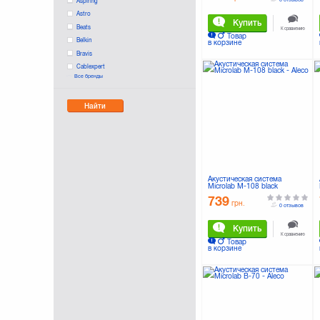
Aspiring
Astro
Купить
Beats
К сравнению
Товар
Belkin
в корзине
Bravis
Cablexpert
Все бренды
ColorWay
Defender
Найти
Dell
Divoom
Edifier
Ergo
Esperanza
EvroMedia
Акустическая система
GENIUS
Microlab M-108 black
Gembird
739
грн.
0 отзывов
Gemix
Greenwave
Купить
К сравнению
HarmanKardon
Товар
в корзине
IconBIT
JBL
KitSound
Konoos
LG
LOGITECH