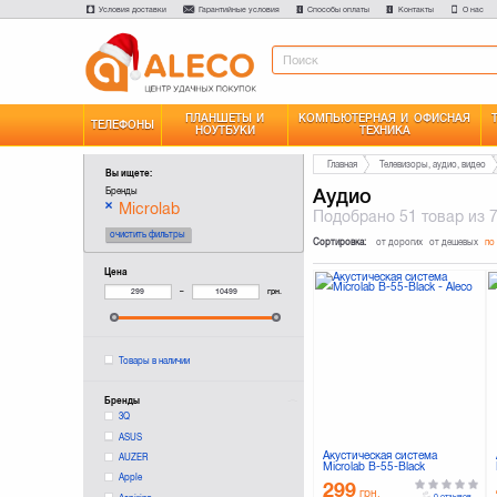
Условия доставки
Гарантийные условия
Способы оплаты
Контакты
О нас
ПЛАНШЕТЫ И
КОМПЬЮТЕРНАЯ И ОФИСНАЯ
ТЕЛЕФОНЫ
НОУТБУКИ
ТЕХНИКА
Главная
Телевизоры, аудио, видео
Вы ищете:
Аудио
Бренды
Microlab
Подобрано
51 товар
из 
очистить фильтры
Сортировка:
от дорогих
от дешевых
по
Цена
–
грн.
Товары в наличии
Бренды
3Q
ASUS
Акустическая система
AUZER
Microlab B-55-Black
Apple
299
грн.
0 отзывов