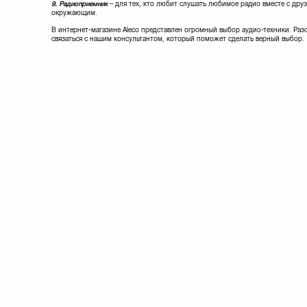
9. Радиоприемник
– для тех, кто любит слушать любимое радио вместе с друз
окружающим.
В интернет-магазине Aleco представлен огромный выбор аудио-техники. Раз
связаться с нашим консультантом, который поможет сделать верный выбор.