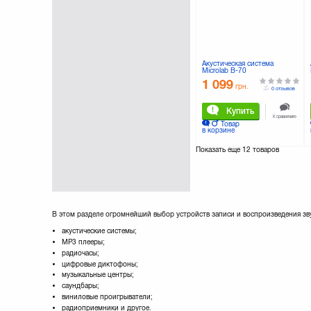
Maxxter
Microlab
Nomi
Olympus
PANASONIC
Акустическая система
Microlab B-70
Philips
1 099
Qumo
грн.
0 отзывов
REAL-EL
Купить
Rapoo
К сравнению
Товар
Razer
в корзине
SANDISK
Показать еще
12 товаров
SONY
Samsung
Smart
Smartfortec
Speedlink
Sven
В этом разделе огромнейший выбор устройств записи и воспроизведения зв
TEXET
акустические системы;
TRANSCEND
МР3 плееры;
TRUST
радиочасы;
цифровые диктофоны;
Titan
музыкальные центры;
Xiaomi
саундбары;
виниловые проигрыватели;
радиоприемники и другое.