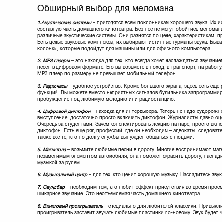
Обширный выбор для меломана
1.
Акустические системы
– пригодятся всем поклонникам хорошего звука. Их и
составную часть домашнего кинотеатра. Без нее не могут обойтись меломан
различные акустические системы. Они разнятся по цене, характеристикам, 
Есть целые звуковые комплексы, их выбирают истинные гурманы звука. Быв
колонки, которые подойдут для машины или для офисного компьютера.
2. МР3 плееры
– это находка для тех, кто всегда хочет наслаждаться звучан
песен в цифровом формате. Его вы возьмете в поход, в транспорт, на рабо
МР3 плеер по размеру не превышает мобильный телефон.
3. Радиочасы
– удобное устройство. Кроме большого экрана, здесь есть еще
функций. Вы можете вместо неприятных сигналов будильника запрограммир
пробуждение под любимую мелодию или радиостанцию.
4. Цифровой диктофон
– находка для интервьюера. Теперь не надо судорожн
выступление, достаточно просто включить диктофон. Журналисты давно оц
Очередь за студентами. Зачем конспектировать лекцию на паре, просто вк
диктофон. Есть еще ряд профессий, где он необходим – адвокаты, следовате
также все те, кто по долгу службы вынужден общаться с людьми.
5. Магнитола
– возьмите любимые песни в дорогу. Многие воспринимают маг
незаменимым элементом автомобиля, она поможет скрасить дорогу, наслад
музыкой за рулем.
6. Музыкальный центр
– для тех, кто ценит хорошую музыку. Насладитесь зву
7. Саундбар
– необходим тем, кто любит эффект присутствия во время про
шикарное звучание. Это неотъемлемая часть домашнего кинотеатра.
8. Виниловый проигрыватель
– специально для любителей классики. Привыкли
проигрыватель заставит звучать любимые пластинки по-новому. Звук будет 