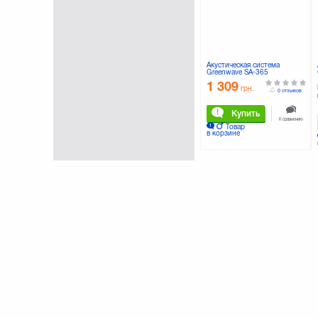
Maxxter
(7)
Microlab
(51)
Nomi
(2)
Olympus
(12)
PANASONIC
(5)
Акустическая система
Greenwave SA-365
Philips
(50)
(R0013646)
1 309
Qumo
(6)
грн.
0 отзывов
REAL-EL
(5)
Купить
Rapoo
(24)
К сравнению
Товар
Razer
(1)
в корзине
SANDISK
(5)
SONY
(36)
Samsung
(11)
Smart
(2)
Smartfortec
(5)
Speedlink
(2)
Sven
(53)
TEXET
(1)
TRANSCEND
(7)
TRUST
(40)
Titan
(2)
Xiaomi
(2)