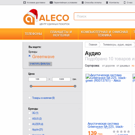
Условия доставки
Гарантийные условияи
Способы оплаты
Контакты
О нас
ПЛАНШЕТЫ И
КОМПЬЮТЕРНАЯ И ОФИСНАЯ
ТЕЛЕФОНЫ
НОУТБУКИ
ТЕХНИКА
Главная
Телевизоры, аудио, видео
Вы ищете:
Аудио
Бренды
Greenwave
Подобрано
10 товаров
и
очистить фильтры
Сортировка:
от дорогих
от дешевых
по
Цена
–
грн.
Товары в наличии
(9)
Бренды
3Q
(1)
ASUS
(2)
Акустическая система
AUZER
(4)
Greenwave SA-225, black-
green (R0013761)
Apple
(21)
139
грн.
0 отзывов