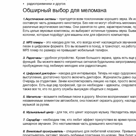
радиоприемники и другое.
Обширный выбор для меломана
1.
Акустические системы
– пригодятся всем поклонникам хорошего звука. Их и
составную часть домашнего кинотеатра. Без нее не могут обойтись меломан
различные акустические системы. Они разнятся по цене, характеристикам, 
Есть целые звуковые комплексы, их выбирают истинные гурманы звука. Быв
колонки, которые подойдут для машины или для офисного компьютера.
2. МР3 плееры
– это находка для тех, кто всегда хочет наслаждаться звучан
песен в цифровом формате. Его вы возьмете в поход, в транспорт, на рабо
МР3 плеер по размеру не превышает мобильный телефон.
3. Радиочасы
– удобное устройство. Кроме большого экрана, здесь есть еще
функций. Вы можете вместо неприятных сигналов будильника запрограммир
пробуждение под любимую мелодию или радиостанцию.
4. Цифровой диктофон
– находка для интервьюера. Теперь не надо судорожн
выступление, достаточно просто включить диктофон. Журналисты давно оц
Очередь за студентами. Зачем конспектировать лекцию на паре, просто вк
диктофон. Есть еще ряд профессий, где он необходим – адвокаты, следовате
также все те, кто по долгу службы вынужден общаться с людьми.
5. Магнитола
– возьмите любимые песни в дорогу. Многие воспринимают маг
незаменимым элементом автомобиля, она поможет скрасить дорогу, наслад
музыкой за рулем.
6. Музыкальный центр
– для тех, кто ценит хорошую музыку. Насладитесь зву
7. Саундбар
– необходим тем, кто любит эффект присутствия во время про
шикарное звучание. Это неотъемлемая часть домашнего кинотеатра.
8. Виниловый проигрыватель
– специально для любителей классики. Привыкли
проигрыватель заставит звучать любимые пластинки по-новому. Звук будет 