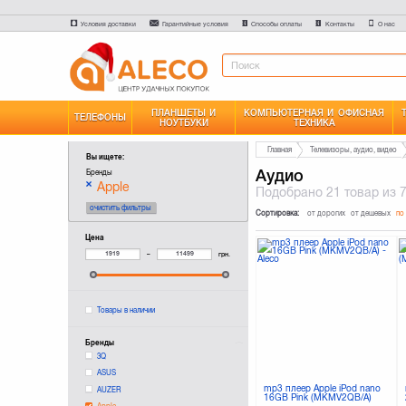
Условия доставки
Гарантийные условия
Способы оплаты
Контакты
О нас
ПЛАНШЕТЫ И
КОМПЬЮТЕРНАЯ И ОФИСНАЯ
ТЕЛЕФОНЫ
НОУТБУКИ
ТЕХНИКА
Главная
Телевизоры, аудио, видео
Вы ищете:
Аудио
Бренды
Apple
Подобрано
21 товар
из 
очистить фильтры
Сортировка:
от дорогих
от дешевых
по
Цена
–
грн.
Товары в наличии
Бренды
3Q
ASUS
mp3 плеер Apple iPod nano
AUZER
16GB Pink (MKMV2QB/A)
Apple