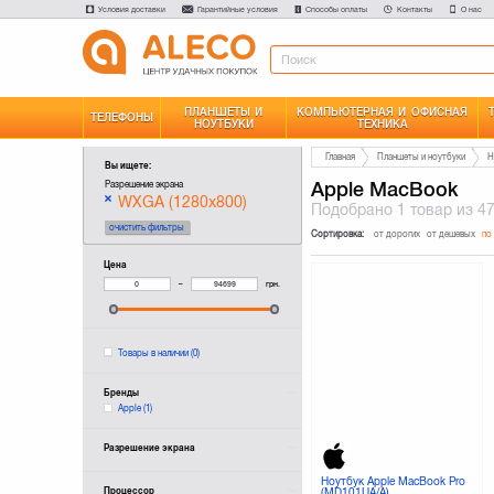
Условия доставки
Гарантийные условия
Способы оплаты
Контакты
О нас
ПЛАНШЕТЫ И
КОМПЬЮТЕРНАЯ И ОФИСНАЯ
ТЕЛЕФОНЫ
НОУТБУКИ
ТЕХНИКА
Главная
Планшеты и ноутбуки
Н
Вы ищете:
Apple MacBook
Разрешение экрана
WXGA (1280x800)
Подобрано
1 товар
из 4
очистить фильтры
Сортировка:
от дорогих
от дешевых
по
Цена
–
грн.
Товары в наличии
(0)
Бренды
Apple
(1)
Разрешение экрана
Ноутбук Apple MacBook Pro
Процессор
(MD101UA/A)