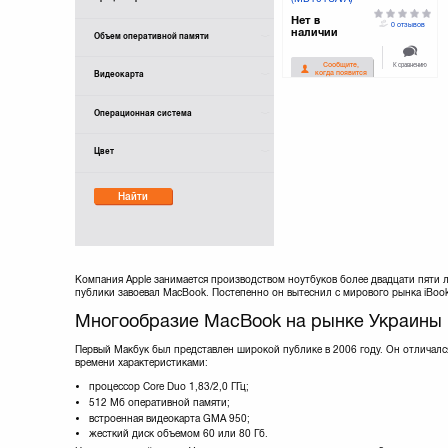
Нет в
0 отзывов
наличии
Объем оперативной памяти
К сравнению
Сообщите,
Видеокарта
когда появится
Операционная система
Цвет
Найти
Компания Apple занимается производством ноутбуков более двадцати пяти л
публики завоевал MacBook. Постепенно он вытеснил с мирового рынка iBoo
Многообразие MacBook на рынке Украины
Первый Макбук был представлен широкой публике в 2006 году. Он отличалс
времени характеристиками:
процессор Core Duo 1,83/2,0 ГГц;
512 Мб оперативной памяти;
встроенная видеокарта GMA 950;
жесткий диск объемом 60 или 80 Гб.