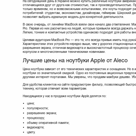
На сегодняшний день в Украине можно купить различные ноутбуки америка
отличающиеся друг от друга как стоимостью, так и производительностью. П
только временем, но и всевозможными испытаниями, эти ноуты подходят р
потребителей: студентам, экономистам, дизайнерам, геймерам. Широкий д
позволяет выбрать идеальную модель для конкретной деятельности.
В свою очередь, от линейки MacBook взяли свое начало два ответвления: Ma
Pro. Первая из них рассчитана на людей, которые привыкли всегда держать н
Легкие, тонкие и компактные устройства одинаково подходят для работы вн
Целевая аудитория MacBook Pro — это те, кто всегда привык иметь под рук
Характеристики этих устройств нередко выше, чем у дорогих стационарных
разрешение экрана, отличная видеокарта и высокочастотный процессор соч
корпусом и многочисленными техническими новинками.
Лучшие цены на ноутбуки Apple от Aleco
Цена ноутбука зависит от его технических характеристик и оснащения. Но 
ноутбуки со значительной скидкой. Одно из постоянных акционных предлож
другими интернет-порталами. Мы уверены, что продаем макбуки дешево. Убе
Для удобства клиентов на сайте предусмотрен фильтр, позволяющий быстро
технику, которая отвечает всем параметрам.
Находящиеся у нас в продаже ноутбуки Apple делятся по:
цене;
популярности;
разрешению экрана;
процессору;
объему оперативной памяти;
видеокарте;
цвету.