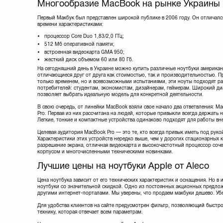
Многообразие MacBook на рынке Украины
Первый Макбук был представлен широкой публике в 2006 году. Он отличалс
времени характеристиками:
процессор Core Duo 1,83/2,0 ГГц;
512 Мб оперативной памяти;
встроенная видеокарта GMA 950;
жесткий диск объемом 60 или 80 Гб.
На сегодняшний день в Украине можно купить различные ноутбуки америка
отличающиеся друг от друга как стоимостью, так и производительностью. П
только временем, но и всевозможными испытаниями, эти ноуты подходят р
потребителей: студентам, экономистам, дизайнерам, геймерам. Широкий д
позволяет выбрать идеальную модель для конкретной деятельности.
В свою очередь, от линейки MacBook взяли свое начало два ответвления: Ma
Pro. Первая из них рассчитана на людей, которые привыкли всегда держать н
Легкие, тонкие и компактные устройства одинаково подходят для работы вн
Целевая аудитория MacBook Pro — это те, кто всегда привык иметь под рук
Характеристики этих устройств нередко выше, чем у дорогих стационарных
разрешение экрана, отличная видеокарта и высокочастотный процессор соч
корпусом и многочисленными техническими новинками.
Лучшие цены на ноутбуки Apple от Aleco
Цена ноутбука зависит от его технических характеристик и оснащения. Но 
ноутбуки со значительной скидкой. Одно из постоянных акционных предлож
другими интернет-порталами. Мы уверены, что продаем макбуки дешево. Убе
Для удобства клиентов на сайте предусмотрен фильтр, позволяющий быстро
технику, которая отвечает всем параметрам.