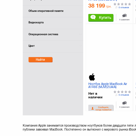
38 199
грн.
0 отзывов
Объем оперативной памяти
Купить
К сравнению
Видеокарта
Операционная система
Цвет
Найти
Ноутбук Apple MacBook Air
A1466 (MJVE2UA/A)
Нет в
0 отзывов
наличии
К сравнению
Сообщите,
когда появится
Компания Apple занимается производством ноутбуков более двадцати пяти л
публики завоевал MacBook. Постепенно он вытеснил с мирового рынка iBoo