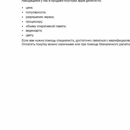
Находящиеся у нас в продаже ноутбуки Apple делятся по:
цене;
популярности;
разрешению экрана;
процессору;
объему оперативной памяти;
видеокарте;
цвету.
Если вам нужна помощь специалиста, достаточно связаться с квалифициров
Оплатить покупку можно наличными или при помощи безналичного расчета. 