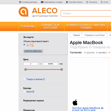
Условия доставки
Гарантийные условия
Способы оплаты
Контакты
О нас
ПЛАНШЕТЫ И
КОМПЬЮТЕРНАЯ И ОФИСНАЯ
ТЕЛЕФОНЫ
НОУТБУКИ
ТЕХНИКА
Главная
Планшеты и ноутбуки
Н
Вы ищете:
Apple MacBook
Объем оперативной памяти
4 ГБ
Подобрано
6 товаров
из
очистить фильтры
Сортировка:
от дорогих
от дешевых
по
Цена
–
грн.
Товары в наличии
(1)
Бренды
Apple
(6)
Разрешение экрана
Ноутбук Apple MacBook Air
Процессор
A1466 (MJVG2UA/A)