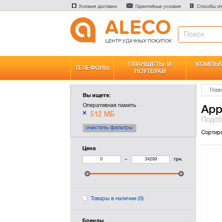
Условия доставки
Гарантийные условия
Способы оп
ПЛАНШЕТЫ И
КОМПЬЮ
ТЕЛЕФОНЫ
НОУТБУКИ
Глав
Вы ищете:
Оперативная память
App
512 МБ
Подо
очистить фильтры
Сортир
Цена
–
грн.
Товары в наличии
(0)
Бренды