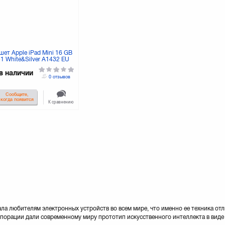
ет Apple iPad Mini 16 GB
1 White&Silver A1432 EU
в наличии
0 отзывов
Сообщите,
когда появится
К сравнению
ла любителям электронных устройств во всем мире, что именно ее техника от
орации дали современному миру прототип искусственного интеллекта в виде S