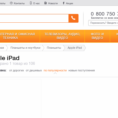
латы
Контакты
О нас
Новости
Акции
0 800 750 
Бесплатно со всех но
ТЕРНАЯ И ОФИСНАЯ
ТЕЛЕВИЗОРЫ, АУДИО,
ФОТО И
ТЕХНИКА
ВИДЕО
ВИДЕО
ная
Планшеты и ноутбуки
Планшеты
Apple iPad
le iPad
брано
1 товар
из 106
овка:
от дорогих
от дешевых
по популярности
новые поступления