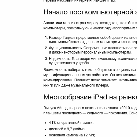
первый массовый интернет-планшет iPad.
Начало посткомпьютерной 
Аналитики многих стран мира утверждают, что в бл
компьютеры, поскольку они имеют ряд неоспоримых п
Размер. Гаджет представляет собой сравнительно
системном блоке, отдельном мониторе и клавиату
Функциональность. Современные планшеты по про
и даже некоторым персональным компьютерам.
Надежность. Благодаря минимальному техническом
существенного ущерба.
Возможность набирать текст, общаться в социальных 
мультифункциональным устройством. Он незаменим в
командировками. Планшет легко заменяет школьникам
книги или даже музыкального плеера.
Многообразие iPad на рынк
Выпуск Айпада первого поколения начался в 2010 год
планшеты последнего — седьмого — поколения. Осно
4 Гб оперативной памяти;
дисплей в 9,7 дюйма;
основная камера на 12 Мп;