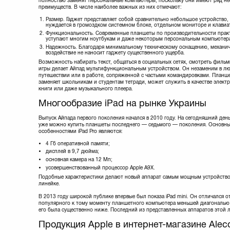
полностью заменят персональные компьютеры, поскольку они имеют ряд н
преимуществ. В числе наиболее важных из них отмечают:
Размер. Гаджет представляет собой сравнительно небольшое устройство,
нуждается в громоздком системном блоке, отдельном мониторе и клавиа
Функциональность. Современные планшеты по производительности практ
уступают многим ноутбукам и даже некоторым персональным компьютер
Надежность. Благодаря минимальному техническому оснащению, механич
воздействие не наносит гаджету существенного ущерба.
Возможность набирать текст, общаться в социальных сетях, смотреть фильм
игры делает Айпад мультифункциональным устройством. Он незаменим в л
путешествии или в работе, сопряженной с частыми командировками. Планше
заменяет школьникам и студентам тетради, может служить в качестве элект
книги или даже музыкального плеера.
Многообразие iPad на рынке Украины
Выпуск Айпада первого поколения начался в 2010 году. На сегодняшний день
уже можно купить планшеты последнего — седьмого — поколения. Основн
особенностями iPad Pro являются:
4 Гб оперативной памяти;
дисплей в 9,7 дюйма;
основная камера на 12 Мп;
усовершенствованный процессор Apple A9X.
Подобные характеристики делают новый аппарат самым мощным устройство
линейке.
В 2013 году широкой публике впервые был показа iPad mini. Он отличался о
популярного к тому моменту планшетного компьютера меньшей диагональю э
его была существенно ниже. Последний из представленных аппаратов этой 
Продукция Apple в интернет-магазине Alec