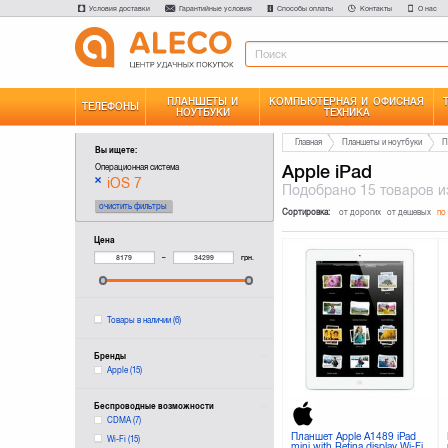
Условия доставки
Гарантийные условия
Способы оплаты
Контакты
О нас
ПЛАНШЕТЫ И
КОМПЬЮТЕРНАЯ И ОФИСНАЯ
ТЕЛЕФОНЫ
НОУТБУКИ
ТЕХНИКА
Главная
Планшеты и ноутбуки
П
Вы ищете:
Apple iPad
Операционная система
iOS 7
Подобрано
15 товаров
и
очистить фильтры
Сортировка:
от дорогих
от дешевых
по
Цена
–
грн.
Товары в наличии
(6)
Бренды
Apple
(15)
Беспроводные возможности
CDMA
(7)
Планшет Apple A1489 iPad
Wi-Fi
(15)
mini with Retina display Wi-Fi