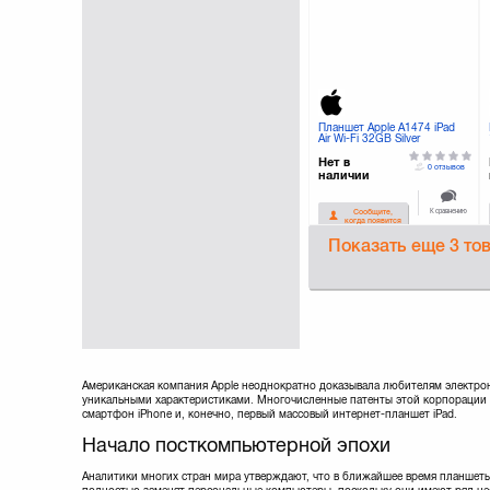
Планшет Apple A1474 iPad
Air Wi-Fi 32GB Silver
(MD789TU/B)
Нет в
0 отзывов
наличии
К сравнению
Сообщите,
когда появится
Показать еще
3 то
Американская компания Apple неоднократно доказывала любителям электронн
уникальными характеристиками. Многочисленные патенты этой корпорации д
смартфон iPhone и, конечно, первый массовый интернет-планшет iPad.
Начало посткомпьютерной эпохи
Аналитики многих стран мира утверждают, что в ближайшее время планшет