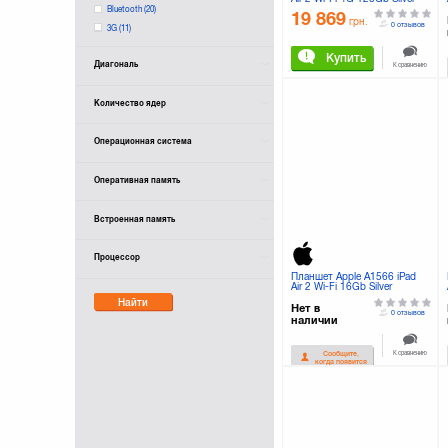
(MGWM2TU/A)
Bluetooth
(20)
19 869
грн.
0 отзывов
3G
(11)
Купить
Диагональ
К сравнению
Количество ядер
Операционная система
Оперативная память
Встроенная память
Процессор
Планшет Apple A1566 iPad
Air 2 Wi-Fi 16Gb Silver
(MGLW2TU/A)
Найти
Нет в
0 отзывов
наличии
К сравнению
Сообщите,
когда появится