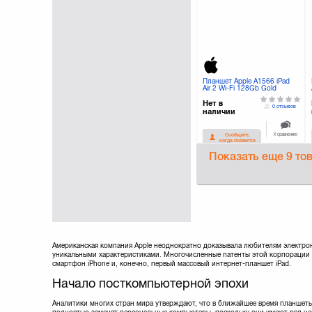
Планшет Apple A1566 iPad
Air 2 Wi-Fi 128Gb Gold
(MH1J2TU/A)
Нет в
0 отзывов
наличии
К сравнению
Сообщите,
когда появится
Показать еще
9 то
Американская компания Apple неоднократно доказывала любителям электронн
уникальными характеристиками. Многочисленные патенты этой корпорации д
смартфон iPhone и, конечно, первый массовый интернет-планшет iPad.
Начало посткомпьютерной эпохи
Аналитики многих стран мира утверждают, что в ближайшее время планшет