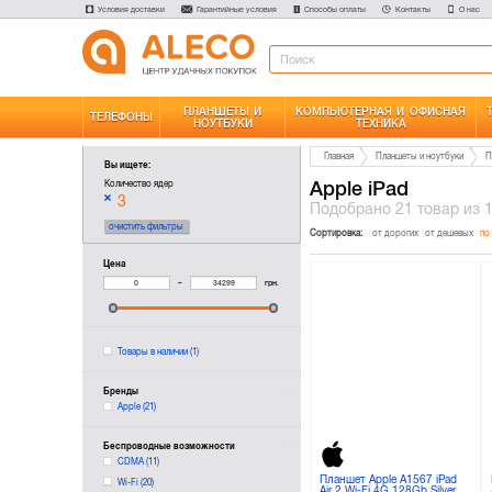
Условия доставки
Гарантийные условия
Способы оплаты
Контакты
О нас
ПЛАНШЕТЫ И
КОМПЬЮТЕРНАЯ И ОФИСНАЯ
ТЕЛЕФОНЫ
НОУТБУКИ
ТЕХНИКА
Главная
Планшеты и ноутбуки
П
Вы ищете:
Apple iPad
Количество ядер
3
Подобрано
21 товар
из 
очистить фильтры
Сортировка:
от дорогих
от дешевых
по
Цена
–
грн.
Товары в наличии
(1)
Бренды
Apple
(21)
Беспроводные возможности
CDMA
(11)
Планшет Apple A1567 iPad
Wi-Fi
(20)
Air 2 Wi-Fi 4G 128Gb Silver