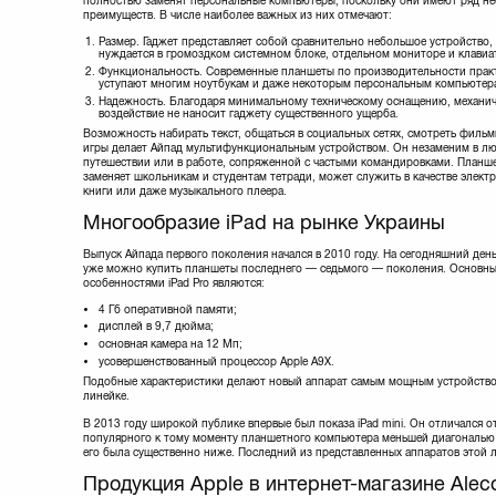
полностью заменят персональные компьютеры, поскольку они имеют ряд н
преимуществ. В числе наиболее важных из них отмечают:
Размер. Гаджет представляет собой сравнительно небольшое устройство,
нуждается в громоздком системном блоке, отдельном мониторе и клавиа
Функциональность. Современные планшеты по производительности практ
уступают многим ноутбукам и даже некоторым персональным компьютер
Надежность. Благодаря минимальному техническому оснащению, механич
воздействие не наносит гаджету существенного ущерба.
Возможность набирать текст, общаться в социальных сетях, смотреть фильм
игры делает Айпад мультифункциональным устройством. Он незаменим в л
путешествии или в работе, сопряженной с частыми командировками. Планше
заменяет школьникам и студентам тетради, может служить в качестве элект
книги или даже музыкального плеера.
Многообразие iPad на рынке Украины
Выпуск Айпада первого поколения начался в 2010 году. На сегодняшний день
уже можно купить планшеты последнего — седьмого — поколения. Основн
особенностями iPad Pro являются:
4 Гб оперативной памяти;
дисплей в 9,7 дюйма;
основная камера на 12 Мп;
усовершенствованный процессор Apple A9X.
Подобные характеристики делают новый аппарат самым мощным устройство
линейке.
В 2013 году широкой публике впервые был показа iPad mini. Он отличался о
популярного к тому моменту планшетного компьютера меньшей диагональю э
его была существенно ниже. Последний из представленных аппаратов этой 
Продукция Apple в интернет-магазине Alec