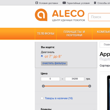
Условия доставки
Гарантийные условия
Способы оп
ПЛАНШЕТЫ И
КОМПЬЮ
ТЕЛЕФОНЫ
НОУТБУКИ
Глав
Вы ищете:
Диагональ
App
от 7" до 8"
Подо
очистить фильтры
Сортир
Цена
–
грн.
Товары в наличии
(16)
Бренды