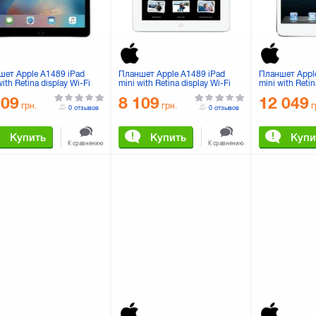
шет Apple A1489 iPad
Планшет Apple A1489 iPad
Планшет Appl
with Retina display Wi-Fi
mini with Retina display Wi-Fi
mini with Retin
 Space Gray (ME277TU/A)
32GB Silver (ME280TU/A)
4G 16GB Silve
109
8 109
12 049
грн.
грн.
г
0 отзывов
0 отзывов
Купить
Купить
Купи
К сравнению
К сравнению