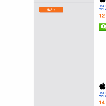
План
mini 
Найти
4G 3
12
(ME8
План
mini 
(MK9
14