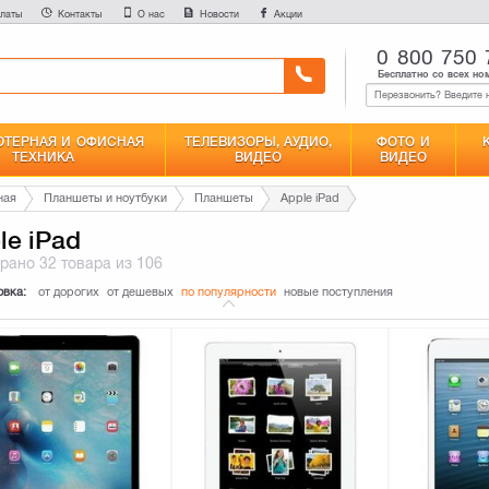
латы
Контакты
О нас
Новости
Акции
0 800 750 
Бесплатно со всех но
ТЕРНАЯ И ОФИСНАЯ
ТЕЛЕВИЗОРЫ, АУДИО,
ФОТО И
ТЕХНИКА
ВИДЕО
ВИДЕО
ная
Планшеты и ноутбуки
Планшеты
Apple iPad
le iPad
брано
32 товара
из 106
овка:
от дорогих
от дешевых
по популярности
новые поступления