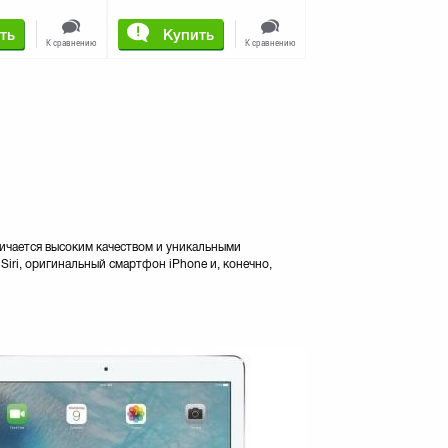
ть
Купить
К сравнению
К сравнению
личается высоким качеством и уникальными
iri, оригинальный смартфон iPhone и, конечно,