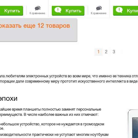
Купить
Купить
Купи
К сравнению
К сравнению
оказать еще
12 товаров
1
2
3
ла любителям электронных устройств во всем мире, что именно ее техника от
орации дали современному миру прототип искусственного интеллекта в виде S
эпохи
ижайшее время планшеты полностью заменят персональные
реимуществ. В числе наиболее важных из них отмечают:
 небольшое устройство, которое не нуждается в громоздком
ре.
изводительности практически не уступают многим ноутбукам