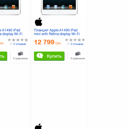
e A1490 iPad
Планшет Apple A1490 iPad
a display Wi-Fi
mini with Retina display Wi-Fi
r (ME814TU/A)
4G 32GB (ME824TU/A)
12 799
рн.
грн.
0 отзывов
0 отзывов
ть
Купить
К сравнению
К сравнению