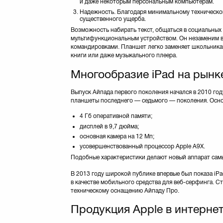
и даже некоторым персональным компьютерам.
Надежность. Благодаря минимальному техническом
существенного ущерба.
Возможность набирать текст, общаться в социальных 
мультифункциональным устройством. Он незаменим в
командировками. Планшет легко заменяет школьникам
книги или даже музыкального плеера.
Многообразие iPad на рынк
Выпуск Айпада первого поколения начался в 2010 год
планшеты последнего — седьмого — поколения. Осно
4 Гб оперативной памяти;
дисплей в 9,7 дюйма;
основная камера на 12 Мп;
усовершенствованный процессор Apple A9X.
Подобные характеристики делают новый аппарат сам
В 2013 году широкой публике впервые был показа iP
в качестве мобильного средства для веб-серфинга. С
техническому оснащению Айпаду Про.
Продукция Apple в интернет