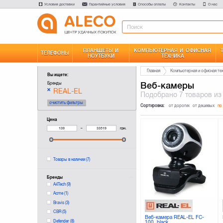
Условия доставки
Гарантийные условия
Способы оплаты
Контакты
О нас
ПЛАНШЕТЫ И
КОМПЬЮТЕРНАЯ И ОФИСНАЯ
ТЕЛЕФОНЫ
НОУТБУКИ
ТЕХНИКА
Главная
Компьютерная и офисная те
Вы ищете:
Веб-камеры
Бренды
REAL-EL
Подобрано
7 товаров
из
очистить фильтры
Сортировка:
от дорогих
от дешевых
по
Цена
–
грн.
Товары в наличии
(7)
Бренды
A4Tech
(9)
Acme
(1)
Bravis
(3)
CBR
(5)
Веб-камера REAL-EL FC-
Defender
(8)
100, black