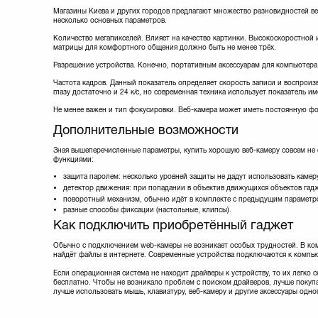
Магазины Киева и других городов предлагают множество разновидностей ве
несколько основных параметров.
Количество мегапикселей. Влияет на качество картинки. Высокоскоростной 
матрицы для комфортного общения должно быть не менее трёх.
Разрешение устройства. Конечно, портативным аксессуарам для компьютера
Частота кадров. Данный показатель определяет скорость записи и воспроизв
глазу достаточно и 24 к/с, но современная техника использует показатель им
Не менее важен и тип фокусировки. Веб-камера может иметь постоянную фо
Дополнительные возможности
Зная вышеперечисленные параметры, купить хорошую веб-камеру совсем не
функциями:
защита паролем: несколько уровней защиты не дадут использовать камеру
детектор движения: при попадании в объектив движущихся объектов гад
поворотный механизм, обычно идёт в комплекте с предыдущим параметр
разные способы фиксации (настольные, клипсы).
Как подключить приобретённый гаджет
Обычно с подключением web-камеры не возникает особых трудностей. В комп
найдёт файлы в интернете. Современные устройства подключаются к компью
Если операционная система не находит драйверы к устройству, то их легко
бесплатно. Чтобы не возникало проблем с поиском драйверов, лучше покупа
лучше использовать мышь, клавиатуру, веб-камеру и другие аксессуары одн