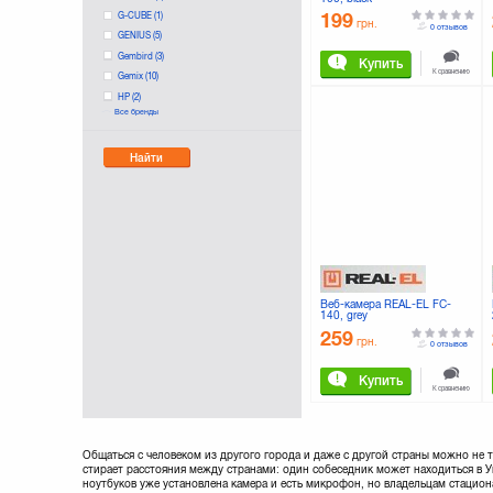
G-CUBE
(1)
199
грн.
0 отзывов
GENIUS
(5)
Gembird
(3)
Купить
К сравнению
Gemix
(10)
HP
(2)
Все бренды
LOGITECH
(12)
Manhattan
(2)
Найти
Maxxter
(1)
Microsoft
(5)
REAL-EL
Sven
(12)
TRUST
(8)
Веб-камера REAL-EL FC-
140, grey
259
грн.
0 отзывов
Купить
К сравнению
Общаться с человеком из другого города и даже с другой страны можно не
стирает расстояния между странами: один собеседник может находиться в 
ноутбуков уже установлена камера и есть микрофон, но владельцам стацио