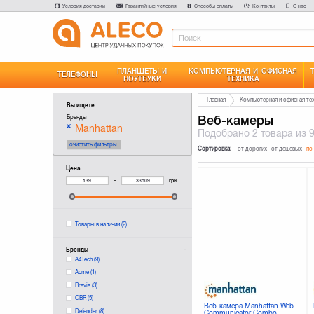
Условия доставки
Гарантийные условия
Способы оплаты
Контакты
О нас
ПЛАНШЕТЫ И
КОМПЬЮТЕРНАЯ И ОФИСНАЯ
ТЕЛЕФОНЫ
НОУТБУКИ
ТЕХНИКА
Главная
Компьютерная и офисная те
Вы ищете:
Веб-камеры
Бренды
Manhattan
Подобрано
2 товара
из 
очистить фильтры
Сортировка:
от дорогих
от дешевых
по
Цена
–
грн.
Товары в наличии
(2)
Бренды
A4Tech
(9)
Acme
(1)
Bravis
(3)
CBR
(5)
Веб-камера Manhattan Web
Defender
(8)
Communicator Combo