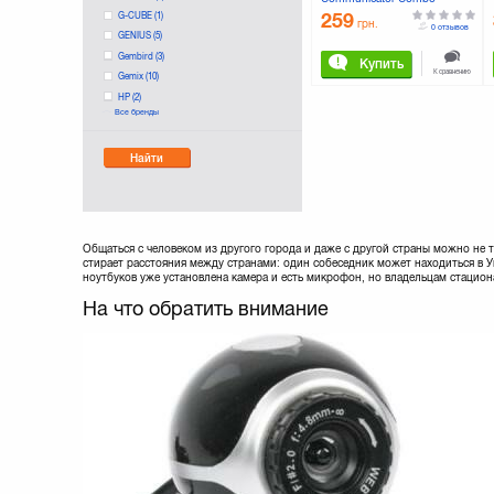
(460507)
G-CUBE
(1)
259
грн.
0 отзывов
GENIUS
(5)
Gembird
(3)
Купить
К сравнению
Gemix
(10)
HP
(2)
Все бренды
LOGITECH
(12)
Manhattan
Найти
Maxxter
(1)
Microsoft
(5)
REAL-EL
(7)
Sven
(12)
TRUST
(8)
Общаться с человеком из другого города и даже с другой страны можно не
стирает расстояния между странами: один собеседник может находиться в 
ноутбуков уже установлена камера и есть микрофон, но владельцам стацио
На что обратить внимание