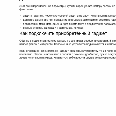
Зная вышеперечисленные параметры, купить хорошую веб-камеру совсем не
функциями:
защита паролем: несколько уровней защиты не дадут использовать камеру
детектор движения: при попадании в объектив движущихся объектов гад
поворотный механизм, обычно идёт в комплекте с предыдущим параметр
разные способы фиксации (настольные, клипсы).
Как подключить приобретённый гаджет
Обычно с подключением web-камеры не возникает особых трудностей. В комп
найдёт файлы в интернете. Современные устройства подключаются к компью
Если операционная система не находит драйверы к устройству, то их легко
бесплатно. Чтобы не возникало проблем с поиском драйверов, лучше покупа
лучше использовать мышь, клавиатуру, веб-камеру и другие аксессуары одн