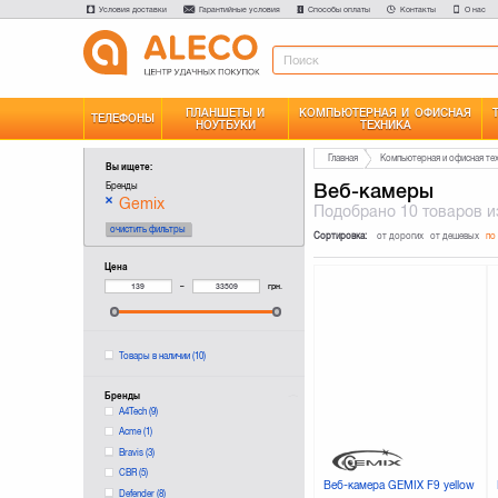
Условия доставки
Гарантийные условия
Способы оплаты
Контакты
О нас
ПЛАНШЕТЫ И
КОМПЬЮТЕРНАЯ И ОФИСНАЯ
ТЕЛЕФОНЫ
НОУТБУКИ
ТЕХНИКА
Главная
Компьютерная и офисная те
Вы ищете:
Веб-камеры
Бренды
Gemix
Подобрано
10 товаров
и
очистить фильтры
Сортировка:
от дорогих
от дешевых
по
Цена
–
грн.
Товары в наличии
(10)
Бренды
A4Tech
(9)
Acme
(1)
Bravis
(3)
CBR
(5)
Веб-камера GEMIX F9 yellow
Defender
(8)