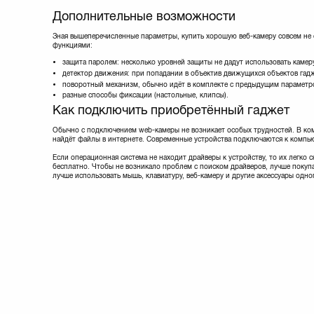
Дополнительные возможности
Зная вышеперечисленные параметры, купить хорошую веб-камеру совсем не
функциями:
защита паролем: несколько уровней защиты не дадут использовать камеру
детектор движения: при попадании в объектив движущихся объектов гад
поворотный механизм, обычно идёт в комплекте с предыдущим параметр
разные способы фиксации (настольные, клипсы).
Как подключить приобретённый гаджет
Обычно с подключением web-камеры не возникает особых трудностей. В комп
найдёт файлы в интернете. Современные устройства подключаются к компью
Если операционная система не находит драйверы к устройству, то их легко
бесплатно. Чтобы не возникало проблем с поиском драйверов, лучше покупа
лучше использовать мышь, клавиатуру, веб-камеру и другие аксессуары одн