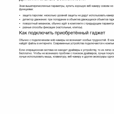
Зная вышеперечисленные параметры, купить хорошую веб-камеру совсем не
функциями:
защита паролем: несколько уровней защиты не дадут использовать камеру
детектор движения: при попадании в объектив движущихся объектов гад
поворотный механизм, обычно идёт в комплекте с предыдущим параметр
разные способы фиксации (настольные, клипсы).
Как подключить приобретённый гаджет
Обычно с подключением web-камеры не возникает особых трудностей. В комп
найдёт файлы в интернете. Современные устройства подключаются к компью
Если операционная система не находит драйверы к устройству, то их легко
бесплатно. Чтобы не возникало проблем с поиском драйверов, лучше покупа
лучше использовать мышь, клавиатуру, веб-камеру и другие аксессуары одн