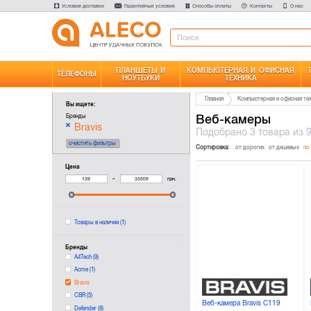
Условия доставки
Гарантийные условия
Способы оплаты
Контакты
О нас
ПЛАНШЕТЫ И
КОМПЬЮТЕРНАЯ И ОФИСНАЯ
ТЕЛЕФОНЫ
НОУТБУКИ
ТЕХНИКА
Главная
Компьютерная и офисная те
Вы ищете:
Веб-камеры
Бренды
Bravis
Подобрано
3 товара
из 
очистить фильтры
Сортировка:
от дорогих
от дешевых
по
Цена
–
грн.
Товары в наличии
(1)
Бренды
A4Tech
(9)
Acme
(1)
Bravis
CBR
(5)
Веб-камера Bravis C119
Defender
(8)