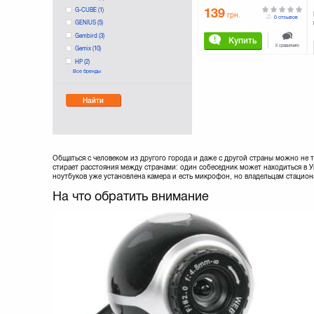
G-CUBE
(1)
139
грн.
0 отзывов
GENIUS
(5)
Gembird
(3)
Купить
К сравнению
Gemix
(10)
HP
(2)
Все бренды
LOGITECH
(12)
Manhattan
(2)
Найти
Maxxter
(1)
Microsoft
(5)
REAL-EL
(7)
Sven
(12)
TRUST
(8)
Общаться с человеком из другого города и даже с другой страны можно не
стирает расстояния между странами: один собеседник может находиться в 
ноутбуков уже установлена камера и есть микрофон, но владельцам стацио
На что обратить внимание