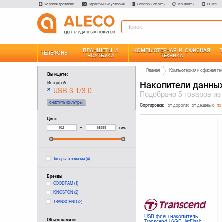
Условия доставки
Гарантийные условия
Способы оплаты
Контакты
О нас
ПЛАНШЕТЫ И
КОМПЬЮТЕРНАЯ И ОФИСНАЯ
ТЕЛЕФОНЫ
НОУТБУКИ
ТЕХНИКА
Главная
Компьютерная и офисная те
Вы ищете:
Накопители данны
Интерфейс
USB 3.1/3.0
Подобрано
5 товаров
из
очистить фильтры
Сортировка:
от дорогих
от дешевых
по
Цена
–
грн.
Товары в наличии
(4)
Бренды
GOODRAM
(1)
KINGSTON
(2)
TRANSCEND
(2)
USB флеш накопитель
Объем памяти
Transcend 16GB JetFlash