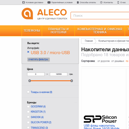
Условия доставки
Гарантийные условия
Способы оплаты
Контакты
О нас
ПЛАНШЕТЫ И
КОМПЬЮТЕРНАЯ И ОФИСНАЯ
ТЕЛЕФОНЫ
НОУТБУКИ
ТЕХНИКА
Главная
Компьютерная и офисная те
Вы ищете:
Накопители данны
Интерфейс
USB 3.0 / micro-USB
Подобрано
18 товаров
и
очистить фильтры
Сортировка:
от дорогих
от дешевых
по
Цена
–
грн.
Товары в наличии
(8)
Бренды
GOODRAM
(4)
KINGSTON
(1)
SANDISK
(4)
SILICON POWER
(2)
USB флеш накопитель
TRANSCEND
(3)
Silicon Power 16GB Mobile