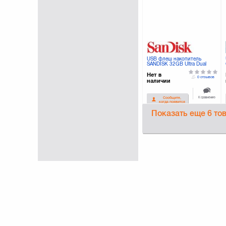
USB флеш накопитель
SANDISK 32GB Ultra Dual
Drive OTG Black USB 3.0
(SDDD2-032G-GAM46)
Нет в
0 отзывов
наличии
К сравнению
Сообщите,
когда появится
Показать еще
6 то