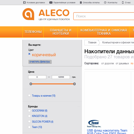
Условия доставки
Гарантийные условия
Способы оплаты
Контакты
О нас
ПЛАНШЕТЫ И
КОМПЬЮТЕРНАЯ И ОФИСНАЯ
ТЕЛЕФОНЫ
НОУТБУКИ
ТЕХНИКА
Главная
Компьютерная и офисная те
Вы ищете:
Накопители данны
Цвет
коричневый
Подобрано
27 товаров
и
очистить фильтры
Сортировка:
от дорогих
от дешевых
по
Цена
–
грн.
Товары в наличии
(15)
Бренды
GOODRAM
(6)
KINGSTON
(4)
SILICON POWER
(4)
Team
(13)
USB флеш накопитель Team
8GB Color Turn E902 Brown