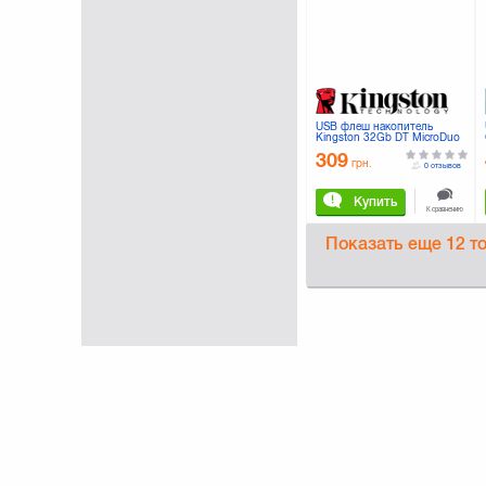
USB флеш накопитель
Kingston 32Gb DT MicroDuo
(DTDUO/32GB)
309
грн.
0 отзывов
Купить
К сравнению
Показать еще
12 т