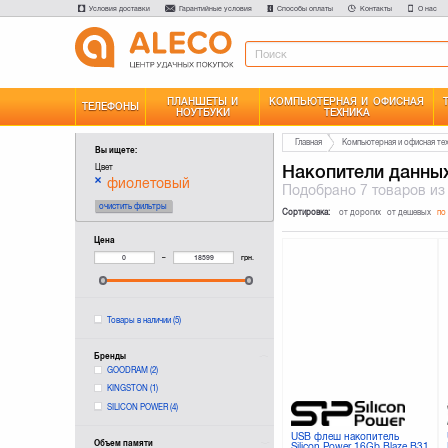
Условия доставки
Гарантийные условия
Способы оплаты
Контакты
О нас
ПЛАНШЕТЫ И
КОМПЬЮТЕРНАЯ И ОФИСНАЯ
ТЕЛЕФОНЫ
НОУТБУКИ
ТЕХНИКА
Главная
Компьютерная и офисная те
Вы ищете:
Накопители данны
Цвет
фиолетовый
Подобрано
7 товаров
из
очистить фильтры
Сортировка:
от дорогих
от дешевых
по
Цена
–
грн.
Товары в наличии
(5)
Бренды
GOODRAM
(2)
KINGSTON
(1)
SILICON POWER
(4)
USB флеш накопитель
Объем памяти
Silicon Power 16Gb Blaze B31