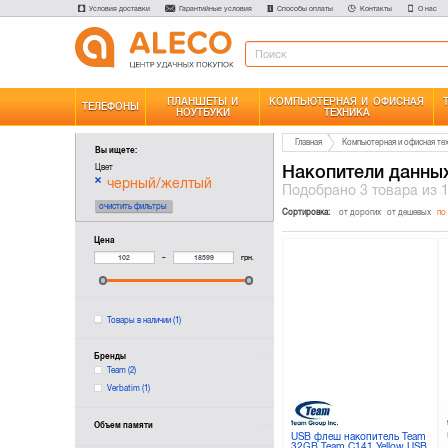
Условия доставки
Гарантийные условия
Способы оплаты
Контакты
О нас
ПЛАНШЕТЫ И
КОМПЬЮТЕРНАЯ И ОФИСНАЯ
ТЕЛЕФОНЫ
НОУТБУКИ
ТЕХНИКА
Главная
Компьютерная и офисная те
Вы ищете:
Накопители данны
Цвет
черный/желтый
Подобрано
3 товара
из 
очистить фильтры
Сортировка:
от дорогих
от дешевых
по
Цена
–
грн.
Товары в наличии
(1)
Бренды
Team
(2)
Verbatim
(1)
Объем памяти
USB флеш накопитель Team
32GB Team C141 Yellow USB