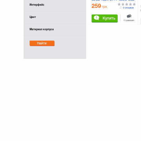
2.0 (TC14132GY01)
259
Интерфейс
грн.
0 отзывов
Цвет
Купить
К сравнению
Материал корпуса
Найти