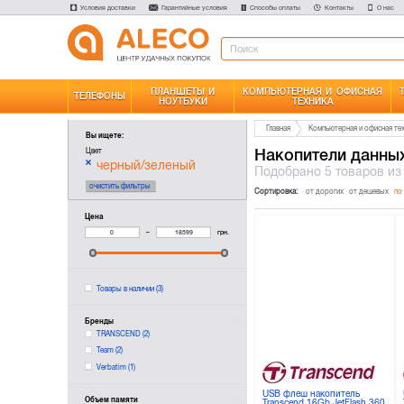
Условия доставки
Гарантийные условия
Способы оплаты
Контакты
О нас
ПЛАНШЕТЫ И
КОМПЬЮТЕРНАЯ И ОФИСНАЯ
ТЕЛЕФОНЫ
НОУТБУКИ
ТЕХНИКА
Главная
Компьютерная и офисная те
Вы ищете:
Накопители данны
Цвет
черный/зеленый
Подобрано
5 товаров
из
очистить фильтры
Сортировка:
от дорогих
от дешевых
по
Цена
–
грн.
Товары в наличии
(3)
Бренды
TRANSCEND
(2)
Team
(2)
Verbatim
(1)
USB флеш накопитель
Объем памяти
Transcend 16Gb JetFlash 360