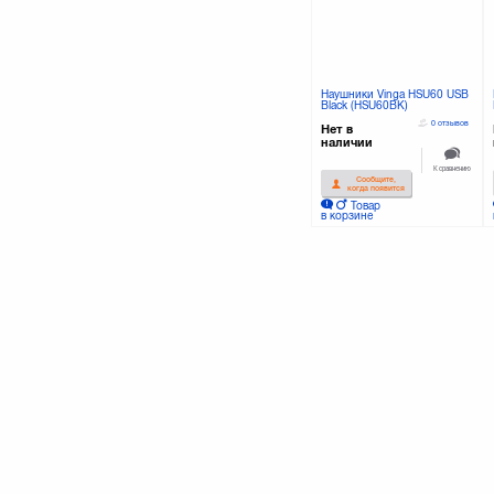
SteelSeries
(18)
Superlux
(4)
Sven
(32)
TRUST
(28)
Thrustmaster
(2)
Наушники Vinga HSU60 USB
Vinga
Black (HSU60BK)
0 отзывов
Нет в
наличии
К сравнению
Сообщите,
когда появится
Товар
в корзине