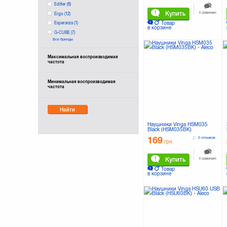
Edifier
(6)
Купить
К сравнению
Ergo
(12)
Товар
Esperanza
(1)
в корзине
G-CUBE
(7)
Все бренды
GENIUS
(9)
Gembird
(14)
Максимальная воспроизводимая
Gemix
(26)
частота
KINGSTON
(9)
Koss
(6)
Минимальная воспроизводимая
частота
LOGITECH
(21)
Maxxter
(1)
Maxxtro
(1)
Найти
Microlab
(2)
Наушники Vinga HSM035
Microsoft
(1)
Black (HSM035BK)
PANASONIC
(4)
169
0 отзывов
грн.
POLYCOM
(1)
Philips
(8)
Купить
К сравнению
Plantronics
(15)
Товар
REAL-EL
(8)
в корзине
Rapoo
(13)
Razer
(9)
SONY
(4)
Sennheiser
(7)
Speedlink
(10)