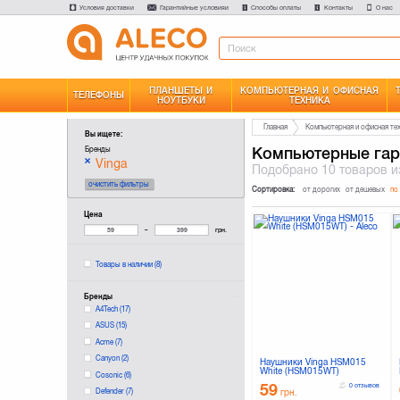
Условия доставки
Гарантийные условияи
Способы оплаты
Контакты
О нас
ПЛАНШЕТЫ И
КОМПЬЮТЕРНАЯ И ОФИСНАЯ
ТЕЛЕФОНЫ
НОУТБУКИ
ТЕХНИКА
Главная
Компьютерная и офисная те
Вы ищете:
Компьютерные гар
Бренды
Vinga
Подобрано
10 товаров
и
очистить фильтры
Сортировка:
от дорогих
от дешевых
по
Цена
–
грн.
Товары в наличии
(8)
Бренды
A4Tech
(17)
ASUS
(15)
Acme
(7)
Canyon
(2)
Наушники Vinga HSM015
White (HSM015WT)
Cosonic
(6)
59
0 отзывов
Defender
(7)
грн.