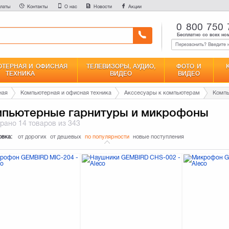
латы
Контакты
О нас
Новости
Акции
0 800 750 
Бесплатно со всех но
ТЕРНАЯ И ОФИСНАЯ
ТЕЛЕВИЗОРЫ, АУДИО,
ФОТО И
ТЕХНИКА
ВИДЕО
ВИДЕО
ная
Компьютерная и офисная техника
Акссесуары к компьютерам
Компь
пьютерные гарнитуры и микрофоны
брано
14 товаров
из 343
овка:
от дорогих
от дешевых
по популярности
новые поступления