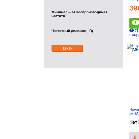
POLYCOM
(1)
39
Philips
(8)
Минимальная воспроизводимая
частота
Plantronics
(15)
REAL-EL
(8)
Частотный диапазон, Гц
Rapoo
(13)
в кор
Razer
(9)
SONY
(4)
Найти
Sennheiser
(7)
Speedlink
(10)
SteelSeries
(18)
Superlux
(4)
Sven
(32)
TRUST
(28)
Thrustmaster
(2)
Vinga
(10)
Науш
(MHS
Нет 