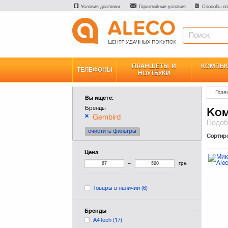
Условия доставки
Гарантийные условия
Способы оп
ПЛАНШЕТЫ И
КОМПЬЮ
ТЕЛЕФОНЫ
НОУТБУКИ
Глав
Вы ищете:
Бренды
Ком
Gembird
Подо
очистить фильтры
Сортир
Цена
–
грн.
Товары в наличии
(6)
Бренды
A4Tech
(17)