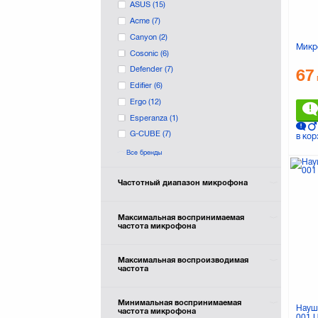
ASUS
(15)
Acme
(7)
Canyon
(2)
Микр
Cosonic
(6)
Defender
(7)
67
Edifier
(6)
Ergo
(12)
Esperanza
(1)
G-CUBE
(7)
в кор
GENIUS
(9)
Все бренды
Gembird
Gemix
(26)
Частотный диапазон микрофона
KINGSTON
(9)
Koss
(6)
Максимальная воспринимаемая
частота микрофона
LOGITECH
(21)
Maxxter
(1)
Максимальная воспроизводимая
Maxxtro
(1)
частота
Microlab
(2)
Microsoft
(1)
Минимальная воспринимаемая
Науш
частота микрофона
PANASONIC
(4)
001 