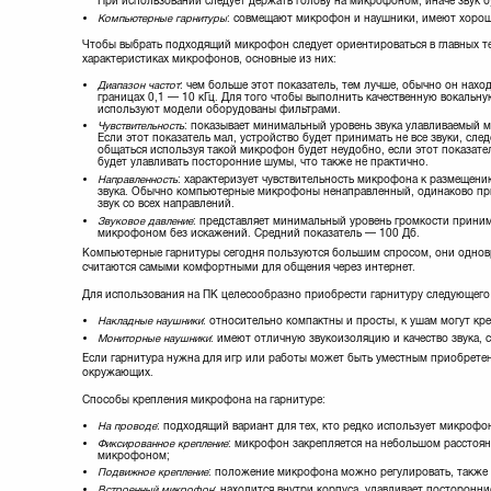
При использовании следует держать голову на микрофоном, иначе звук 
Компьютерные гарнитуры
: совмещают микрофон и наушники, имеют хоро
Чтобы выбрать подходящий микрофон следует ориентироваться в главных т
характеристиках микрофонов, основные из них:
Диапазон частот
: чем больше этот показатель, тем лучше, обычно он наход
границах 0,1 — 10 кГц. Для того чтобы выполнить качественную вокальну
используют модели оборудованы фильтрами.
Чувствительность
: показывает минимальный уровень звука улавливаемый 
Если этот показатель мал, устройство будет принимать не все звуки, сле
общаться используя такой микрофон будет неудобно, если этот показател
будет улавливать посторонние шумы, что также не практично.
Направленность
: характеризует чувствительность микрофона к размещени
звука. Обычно компьютерные микрофоны ненаправленный, одинаково п
звук со всех направлений.
Звуковое давление
: представляет минимальный уровень громкости прини
микрофоном без искажений. Средний показатель — 100 Дб.
Компьютерные гарнитуры сегодня пользуются большим спросом, они одновре
считаются самыми комфортными для общения через интернет.
Для использования на ПК целесообразно приобрести гарнитуру следующего
Накладные наушники
: относительно компактны и просты, к ушам могут кр
Мониторные наушники
: имеют отличную звукоизоляцию и качество звука,
Если гарнитура нужна для игр или работы может быть уместным приобретен
окружающих.
Способы крепления микрофона на гарнитуре:
На проводе
: подходящий вариант для тех, кто редко использует микрофо
Фиксированное крепление
: микрофон закрепляется на небольшом расстояни
микрофоном;
Подвижное крепление
: положение микрофона можно регулировать, также 
Встроенный микрофон
: находится внутри корпуса, улавливает посторонни