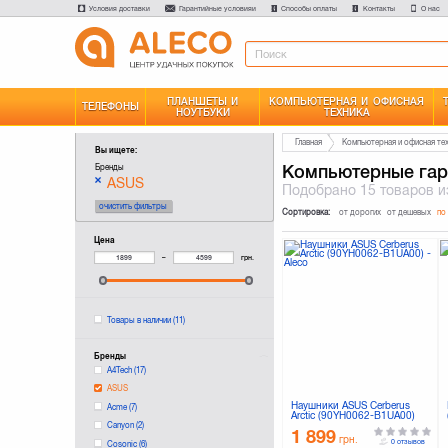
Условия доставки
Гарантийные условияи
Способы оплаты
Контакты
О нас
ПЛАНШЕТЫ И
КОМПЬЮТЕРНАЯ И ОФИСНАЯ
ТЕЛЕФОНЫ
НОУТБУКИ
ТЕХНИКА
Главная
Компьютерная и офисная те
Вы ищете:
Компьютерные гар
Бренды
ASUS
Подобрано
15 товаров
и
очистить фильтры
Сортировка:
от дорогих
от дешевых
по
Цена
–
грн.
Товары в наличии
(11)
Бренды
A4Tech
(17)
ASUS
Наушники ASUS Cerberus
Acme
(7)
Arctic (90YH0062-B1UA00)
Canyon
(2)
1 899
грн.
0 отзывов
Cosonic
(6)