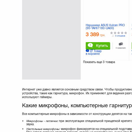
Speedlink
(10)
SteelSeries
(18)
Superlux
(4)
Sven
(32)
TRUST
(28)
Наушники ASUS Vulcan PRO
(90-YAHI7180-UA00)
Thrustmaster
(2)
3 389
Vinga
(10)
грн.
0 отзывов
Купить
К сравнению
Товар
в корзине
Показать еще
3 товара
Интернет уже давно является основным средством связи. Чтобы продуктив
устройства, такие как гарнитура, микрофон. Их применяют для ведения разг
используют геймеры.
Какие микрофоны, компьютерные гарнитур
Все компьютерные микрофоны в зависимости от конструкции делятся на так
Микрофоны - петлички:
при эксплуатации специальной прищепкой крепятся
звука.
Настольные микрофоны:
микрофон фиксируется на специальной подставке. 