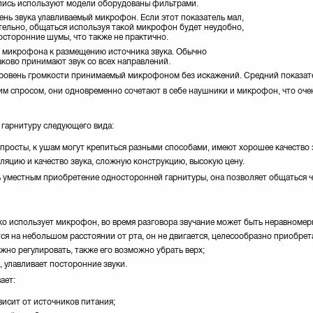
апись используют модели оборудованы фильтрами.
ень звука улавливаемый микрофон. Если этот показатель мал,
ательно, общаться используя такой микрофон будет неудобно,
посторонние шумы, что также не практично.
ть микрофона к размещению источника звука. Обычно
ово принимают звук со всех направлений.
уровень громкости принимаемый микрофоном без искажений. Средний показат
 спросом, они одновременно сочетают в себе наушники и микрофон, что очен
 гарнитуру следующего вида:
 просты, к ушам могут крепиться разными способами, имеют хорошее качество 
ляцию и качество звука, сложную конструкцию, высокую цену.
ь уместным приобретение односторонней гарнитуры, она позволяет общаться 
дко использует микрофон, во время разговора звучание может быть неравноме
ся на небольшом расстоянии от рта, он не двигается, целесообразно приобрет
но регулировать, также его возможно убрать верх;
, улавливает посторонние звуки.
ает:
висит от источников питания;