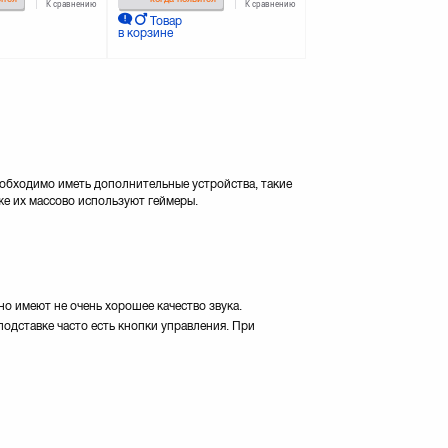
К сравнению
К сравнению
Товар
в корзине
еобходимо иметь дополнительные устройства, такие
же их массово используют геймеры.
о имеют не очень хорошее качество звука.
одставке часто есть кнопки управления. При