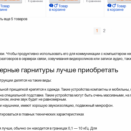
К сравнению
К сравнению
Товар
Товар
Товар
зине
в корзине
в корзине
ть еще
5 товаров
1
2
язи. Чтобы продуктивно использовать его для коммуникации с компьютером н
разговоров в серверах связи, озвучивания видеороликов или записи аудио, так
ерные гарнитуры лучше приобретать
рукции делятся на такие виды:
ьной прищепкой крепятся к одежде. Такие устройства компактны и мобильны, н
 специальной подставке. Такие устройства могут быть очень массивными, на п
оном, иначе звук будет не равномерным.
и наушники, имеют хорошую звукоизоляцию, подвижный микрофон.
роваться в главных технических характеристиках
м лучше, обычно он находится в границах 0,1 — 10 кГц. Для