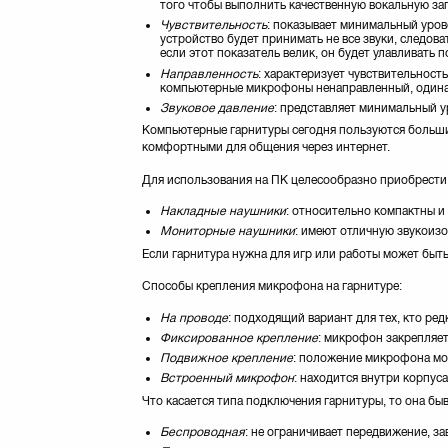
того чтобы выполнить качественную вокальную з
Чувствительность
: показывает минимальный уров
устройство будет принимать не все звуки, следов
если этот показатель велик, он будет улавливать 
Направленность
: характеризует чувствительнос
компьютерные микрофоны ненаправленный, одинак
Звуковое давление
: представляет минимальный 
Компьютерные гарнитуры сегодня пользуются большим
комфортными для общения через интернет.
Для использования на ПК целесообразно приобрести
Накладные наушники
: относительно компактны и
Мониторные наушники
: имеют отличную звукоизо
Если гарнитура нужна для игр или работы может быт
Способы крепления микрофона на гарнитуре:
На проводе
: подходящий вариант для тех, кто ре
Фиксированное крепление
: микрофон закрепляет
Подвижное крепление
: положение микрофона мож
Встроенный микрофон
: находится внутри корпуса
Что касается типа подключения гарнитуры, то она быв
Беспроводная
: не ограничивает передвижение, за