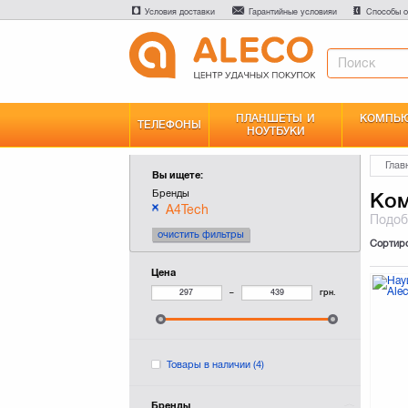
Условия доставки
Гарантийные условияи
Способы о
ПЛАНШЕТЫ И
КОМПЬЮ
ТЕЛЕФОНЫ
НОУТБУКИ
Глав
Вы ищете:
Бренды
Ком
A4Tech
Подо
очистить фильтры
Сортир
Цена
–
грн.
Товары в наличии
(4)
Бренды