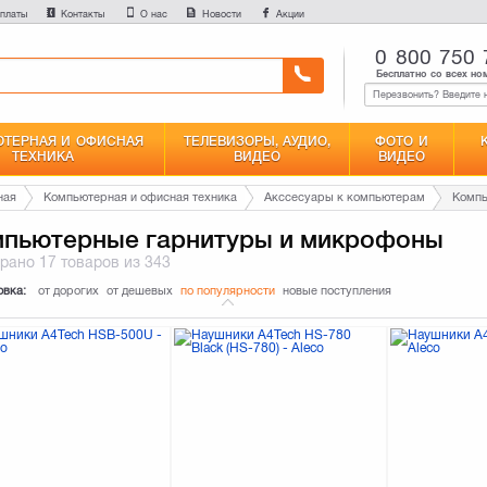
платы
Контакты
О нас
Новости
Акции
0 800 750 
Бесплатно со всех но
ТЕРНАЯ И ОФИСНАЯ
ТЕЛЕВИЗОРЫ, АУДИО,
ФОТО И
ТЕХНИКА
ВИДЕО
ВИДЕО
ная
Компьютерная и офисная техника
Акссесуары к компьютерам
Компь
пьютерные гарнитуры и микрофоны
брано
17 товаров
из 343
овка:
от дорогих
от дешевых
по популярности
новые поступления