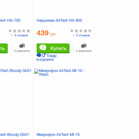
ech HS-700
Наушники A4Tech HS-800
439
грн.
0 отзывов
0 отзывов
ть
Купить
К сравнению
К сравнению
Товар
в корзине
ech Bloody G501
Микрофон A4Tech MI-10