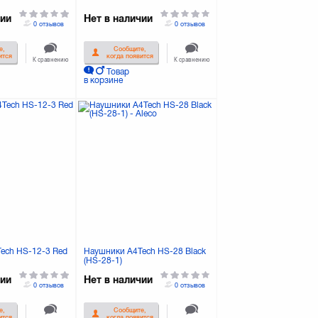
чии
Нет в наличии
0 отзывов
0 отзывов
е,
Сообщите,
ится
когда появится
К сравнению
К сравнению
Товар
в корзине
ech HS-12-3 Red
Наушники A4Tech HS-28 Black
(HS-28-1)
чии
Нет в наличии
0 отзывов
0 отзывов
е,
Сообщите,
ится
когда появится