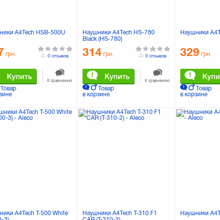
ники A4Tech HSB-500U
Наушники A4Tech HS-780
Наушники A4T
Black (HS-780)
7
314
329
грн.
грн.
грн.
0 отзывов
0 отзывов
Купить
Купить
Купи
К сравнению
К сравнению
Товар
Товар
Товар
зине
в корзине
в корзине
ники A4Tech T-500 White
Наушники A4Tech T-310 F1
Наушники A4T
0-3)
CAR (T-310-2)