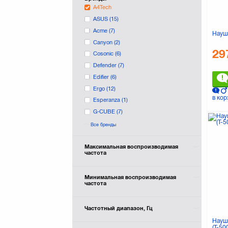
A4Tech
ASUS
(15)
Acme
(7)
Науш
Canyon
(2)
29
Cosonic
(6)
Defender
(7)
Edifier
(6)
Ergo
(12)
в кор
Esperanza
(1)
G-CUBE
(7)
GENIUS
(9)
Все бренды
Gembird
(14)
Gemix
(26)
Максимальная воспроизводимая
частота
KINGSTON
(9)
Koss
(6)
Минимальная воспроизводимая
LOGITECH
(21)
частота
Maxxter
(1)
Maxxtro
(1)
Частотный диапазон, Гц
Microlab
(2)
Науш
(T-50
Microsoft
(1)