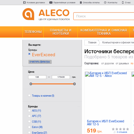
Условия доставки
Гарантийные условия
Способы оплаты
Контакты
О нас
ПЛАНШЕТЫ И
КОМПЬЮТЕРНАЯ И ОФИСНАЯ
ТЕЛЕФОНЫ
НОУТБУКИ
ТЕХНИКА
Главная
Компьютерная и офисная те
Вы ищете:
Источники беспер
Бренды
EverExceed
Подобрано
5 товаров
из
очистить фильтры
Сортировка:
от дорогих
от дешевых
по
Цена
–
грн.
Товары в наличии
(5)
Бренды
AEG
(11)
APC
(77)
Батарея к ИБП EverExceed
CSB
(11)
AM 12-5
Eaton
(36)
519
грн.
0 отзывов
EnerGenie
(27)