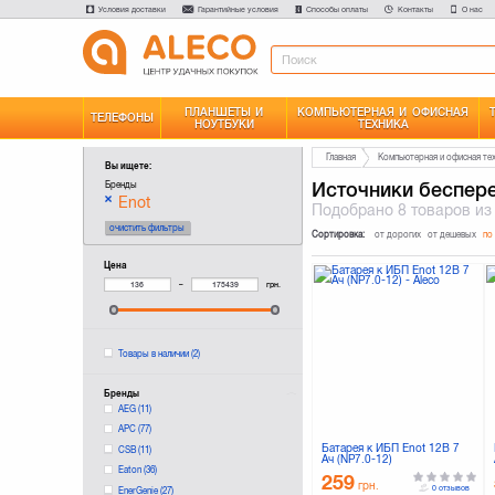
Условия доставки
Гарантийные условия
Способы оплаты
Контакты
О нас
ПЛАНШЕТЫ И
КОМПЬЮТЕРНАЯ И ОФИСНАЯ
ТЕЛЕФОНЫ
НОУТБУКИ
ТЕХНИКА
Главная
Компьютерная и офисная те
Вы ищете:
Источники беспер
Бренды
Enot
Подобрано
8 товаров
из
очистить фильтры
Сортировка:
от дорогих
от дешевых
по
Цена
–
грн.
Товары в наличии
(2)
Бренды
AEG
(11)
APC
(77)
Батарея к ИБП Enot 12В 7
CSB
(11)
Ач (NP7.0-12)
Eaton
(36)
259
грн.
0 отзывов
EnerGenie
(27)