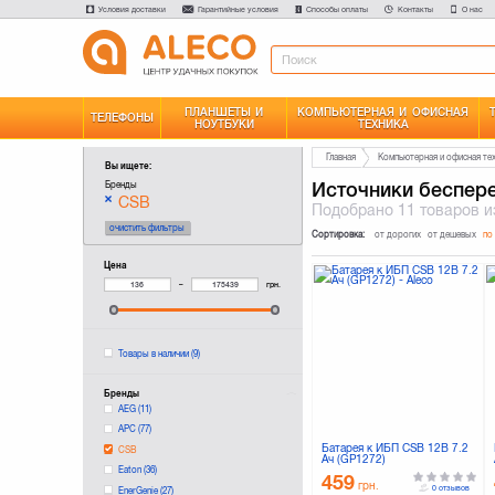
Условия доставки
Гарантийные условия
Способы оплаты
Контакты
О нас
ПЛАНШЕТЫ И
КОМПЬЮТЕРНАЯ И ОФИСНАЯ
ТЕЛЕФОНЫ
НОУТБУКИ
ТЕХНИКА
Главная
Компьютерная и офисная те
Вы ищете:
Источники беспер
Бренды
CSB
Подобрано
11 товаров
и
очистить фильтры
Сортировка:
от дорогих
от дешевых
по
Цена
–
грн.
Товары в наличии
(9)
Бренды
AEG
(11)
APC
(77)
Батарея к ИБП CSB 12В 7.2
CSB
Ач (GP1272)
Eaton
(36)
459
грн.
0 отзывов
EnerGenie
(27)