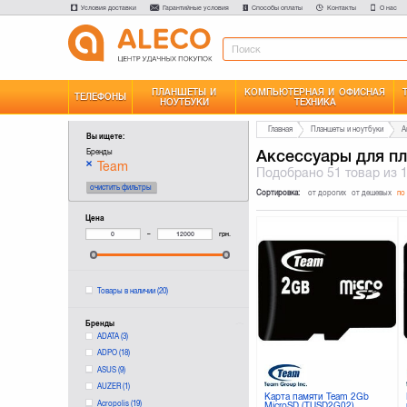
Условия доставки
Гарантийные условия
Способы оплаты
Контакты
О нас
ПЛАНШЕТЫ И
КОМПЬЮТЕРНАЯ И ОФИСНАЯ
ТЕЛЕФОНЫ
НОУТБУКИ
ТЕХНИКА
Главная
Планшеты и ноутбуки
А
Вы ищете:
Аксессуары для п
Бренды
Team
Подобрано
51 товар
из 
очистить фильтры
Сортировка:
от дорогих
от дешевых
по
Цена
–
грн.
Товары в наличии
(20)
Бренды
ADATA
(3)
ADPO
(18)
ASUS
(9)
AUZER
(1)
Карта памяти Team 2Gb
Acropolis
(19)
MicroSD (TUSD2G02)