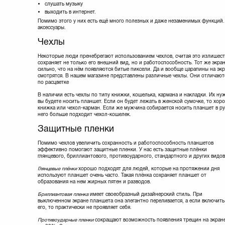
Samsung
(11)
слушать музыку
Sox
(7)
выходить в интернет.
Sumdex
(4)
Помимо этого у них есть ещё много полезных и даже незаменимых функций
аксессуары.
TRANSCEND
(92)
Targus
(12)
Чехлы
Team
Некоторые люди пренебрегают использованием чехлов, считая это излишест
Toshiba
(13)
сохраняет не только его внешний вид, но и работоспособность. Тот же экра
Tucano
(27)
сильно, что на нём появляются битые пиксели. Да и вообще царапины на эк
Tuff-Luv
(2)
смотрятся. В нашем магазине представлены различные чехлы. Они отличаются 
по расцветке
UAG
(13)
Utty
(8)
В наличии есть чехлы по типу книжки, кошелька, кармана и накладки. Их нуж
вы будете носить планшет. Если он будет лежать в женской сумочке, то хо
Vellini
(8)
книжка или чехол-карман. Если же мужчина собирается носить планшет в ру
Vento
(9)
него больше подходит чехол-кошелек.
Verbatim
(2)
Защитные пленки
eXceleram
(13)
Помимо чехлов увеличить сохранность и работоспособность планшетов
эффективно помогают защитные пленки. У нас есть защитные плёнки
глянцевого, бриллиантового, противоударного, стандартного и других видов
Глянцевые плёнки
хорошо подходят для людей, которые на протяжении дня
используют планшет очень часто. Такая плёнка сохраняет планшет от
образования на нем жирных пятен и разводов.
Бриллиантовая пленка
имеет своеобразный дизайнерский стиль. При
выключенном экране планшета она элегантно переливается, а если включить
его, то практически не проявляет себя.
Противоударные пленки
сокращают возможность появления трещин на экран