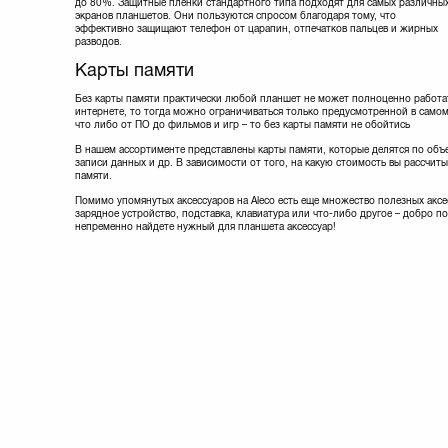
до 80%. Защитные пленки стандартного типа подходят для самых различны
экранов планшетов. Они пользуются спросом благодаря тому, что
эффективно защищают телефон от царапин, отпечатков пальцев и жирных
разводов.
Карты памяти
Без карты памяти практически любой планшет не может полноценно работать
интернете, то тогда можно ограничиваться только предусмотренной в само
что либо от ПО до фильмов и игр – то без карты памяти не обойтись
В нашем ассортименте представлены карты памяти, которые делятся по объ
записи данных и др. В зависимости от того, на какую стоимость вы рассчи
памяти.
Помимо упомянутых аксессуаров на Aleco есть еще множество полезных аксе
зарядное устройство, подставка, клавиатура или что-либо другое – добро п
непременно найдете нужный для планшета аксессуар!