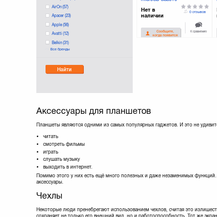
(PSF32GMCSDHC10)
AirOn
(57)
Нет в
0 отзывов
наличии
Apacer
(23)
Apple
(56)
К сравнению
Сообщите,
Avatti
(12)
когда появится
Belkin
(31)
Все бренды
ColorWay
(11)
Continent
(15)
Найти
Crumpler
(4)
DTBG
(11)
Dex
(1)
Drobak
(115)
Florence
(68)
Аксессуары для планшетов
Fujitsu
(1)
GENIUS
(2)
Планшеты являются одними из самых популярных гаджетов. И это не удивит
GLOBAL
(11)
читать
GOODRAM
(50)
смотреть фильмы
Golla
(18)
играть
Grand-X
(132)
слушать музыку
выходить в интернет.
Impression
(1)
Помимо этого у них есть ещё много полезных и даже незаменимых функций
JCPAL
(8)
аксессуары.
JUST
(1)
Чехлы
KINGMAX
(1)
KINGSTON
(85)
Некоторые люди пренебрегают использованием чехлов, считая это излишест
Kit
(5)
сохраняет не только его внешний вид, но и работоспособность. Тот же экра