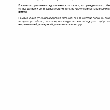
Samsung
(11)
Sox
(7)
В нашем ассортименте представлены карты памяти, которые делятся по объ
записи данных и др. В зависимости от того, на какую стоимость вы рассчи
Sumdex
(4)
памяти.
TRANSCEND
(92)
Помимо упомянутых аксессуаров на Aleco есть еще множество полезных аксе
Targus
(12)
зарядное устройство, подставка, клавиатура или что-либо другое – добро п
Team
(51)
непременно найдете нужный для планшета аксессуар!
Toshiba
(13)
Tucano
(27)
Tuff-Luv
(2)
UAG
(13)
Utty
(8)
Vellini
(8)
Vento
(9)
Verbatim
(2)
eXceleram
(13)