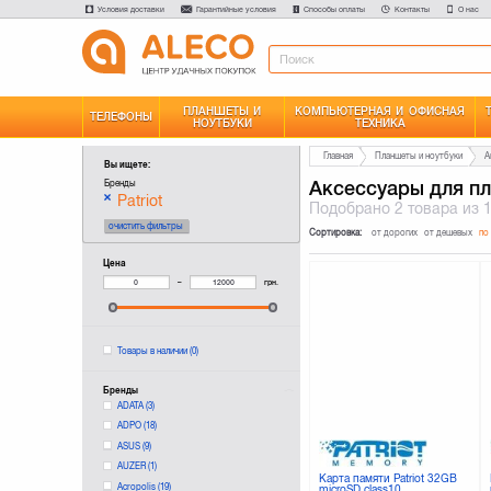
Условия доставки
Гарантийные условия
Способы оплаты
Контакты
О нас
ПЛАНШЕТЫ И
КОМПЬЮТЕРНАЯ И ОФИСНАЯ
ТЕЛЕФОНЫ
НОУТБУКИ
ТЕХНИКА
Главная
Планшеты и ноутбуки
А
Вы ищете:
Аксессуары для п
Бренды
Patriot
Подобрано
2 товара
из 
очистить фильтры
Сортировка:
от дорогих
от дешевых
по
Цена
–
грн.
Товары в наличии
(0)
Бренды
ADATA
(3)
ADPO
(18)
ASUS
(9)
AUZER
(1)
Карта памяти Patriot 32GB
Acropolis
(19)
microSD class10