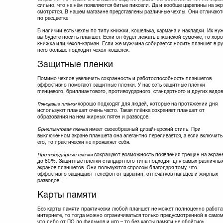
LOBSTER
(3)
сильно, что на нём появляются битые пиксели. Да и вообще царапины на эк
смотрятся. В нашем магазине представлены различные чехлы. Они отличаются 
LOGAN
(3)
по расцветке
LOGICFOX
(3)
В наличии есть чехлы по типу книжки, кошелька, кармана и накладки. Их нуж
Lenovo
(16)
вы будете носить планшет. Если он будет лежать в женской сумочке, то хо
Maxxtro
(1)
книжка или чехол-карман. Если же мужчина собирается носить планшет в ру
Microsoft
(3)
него больше подходит чехол-кошелек.
Mobiking
(7)
Защитные пленки
Nomi
(17)
ODOYO
(27)
Помимо чехлов увеличить сохранность и работоспособность планшетов
эффективно помогают защитные пленки. У нас есть защитные плёнки
Ozaki
(62)
глянцевого, бриллиантового, противоударного, стандартного и других видов
PORT Designs
(11)
Глянцевые плёнки
хорошо подходят для людей, которые на протяжении дня
Patriot
используют планшет очень часто. Такая плёнка сохраняет планшет от
Philips
(1)
образования на нем жирных пятен и разводов.
PortCase
(2)
Бриллиантовая пленка
имеет своеобразный дизайнерский стиль. При
PowerPlant
(19)
выключенном экране планшета она элегантно переливается, а если включить
Pretec
(8)
его, то практически не проявляет себя.
Pro-case
(56)
Противоударные пленки
сокращают возможность появления трещин на экран
Qumo
(2)
до 80%. Защитные пленки стандартного типа подходят для самых различны
экранов планшетов. Они пользуются спросом благодаря тому, что
Remax
(1)
эффективно защищают телефон от царапин, отпечатков пальцев и жирных
Rivacase
(4)
разводов.
SANDISK
(69)
Карты памяти
SILICON POWER
(59)
SONY
(1)
Без карты памяти практически любой планшет не может полноценно работать
STRONTIUM
(16)
интернете, то тогда можно ограничиваться только предусмотренной в само
что либо от ПО до фильмов и игр – то без карты памяти не обойтись