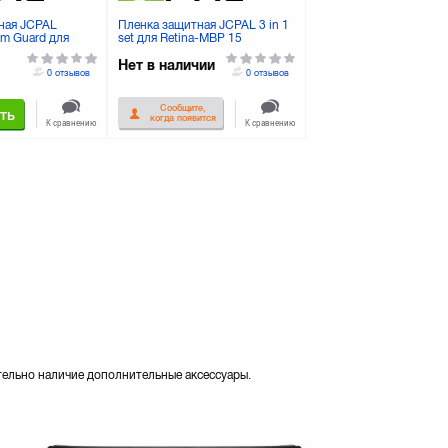
ная JCPAL
Пленка защитная JCPAL 3 in 1
lm Guard для
set для Retina-MBP 15
 (JCP2060)
(JCP2047)
Нет в наличии
0 отзывов
0 отзывов
Сообщите,
ть
когда появится
К сравнению
К сравнению
тельно наличие дополнительные аксессуары.