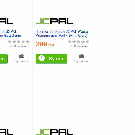
ная JCPAL
Пленка защитная JCPAL iWoda
lm Guard для
Premium для iPad 4 (Anti-Glare)
 (JCP2026)
(JCP1034)
299
грн.
0 отзывов
0 отзывов
ть
Купить
К сравнению
К сравнению