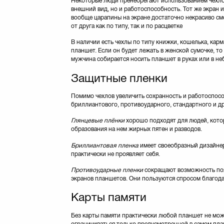
Некоторые люди пренебрегают использованием чехлов,
PORT Designs
(11)
внешний вид, но и работоспособность. Тот же экран и
Patriot
(2)
вообще царапины на экране достаточно некрасиво см
от друга как по типу, так и по расцветке
Philips
(1)
PortCase
(2)
В наличии есть чехлы по типу книжки, кошелька, карм
PowerPlant
(19)
планшет. Если он будет лежать в женской сумочке, т
мужчина собирается носить планшет в руках или в не
Pretec
(8)
Pro-case
(56)
Защитные пленки
Qumo
(2)
Remax
(1)
Помимо чехлов увеличить сохранность и работоспосо
бриллиантового, противоударного, стандартного и др
Rivacase
(4)
SANDISK
(69)
Глянцевые плёнки
хорошо подходят для людей, котор
SILICON POWER
(59)
образования на нем жирных пятен и разводов.
SONY
(1)
Бриллиантовая пленка
имеет своеобразный дизайнерс
STRONTIUM
(16)
практически не проявляет себя.
Samsung
(11)
Противоударные пленки
сокращают возможность поя
Sox
(7)
экранов планшетов. Они пользуются спросом благода
Sumdex
(4)
Карты памяти
TRANSCEND
(92)
Targus
(12)
Без карты памяти практически любой планшет не може
Team
(51)
ограничиваться только предусмотренной в самом план