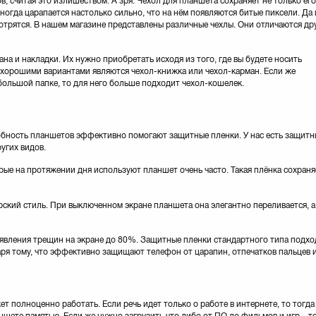
 считая это излишеством. А зря. Чехол для планшета сохраняет не только его
ногда царапается настолько сильно, что на нём появляются битые пиксели. Да 
отрятся. В нашем магазине представлены различные чехлы. Они отличаются др
ана и накладки. Их нужно приобретать исходя из того, где вы будете носить
о хорошими вариантами являются чехол-книжка или чехол-карман. Если же
большой папке, то для него больше подходит чехол-кошелек.
бность планшетов эффективно помогают защитные пленки. У нас есть защитны
угих видов.
ые на протяжении дня используют планшет очень часто. Такая плёнка сохраня
кий стиль. При выключенном экране планшета она элегантно переливается, а 
вления трещин на экране до 80%. Защитные пленки стандартного типа подхо
ря тому, что эффективно защищают телефон от царапин, отпечатков пальцев 
т полноценно работать. Если речь идет только о работе в интернете, то тогд
шете памятью. Если же нужно загрузить что либо от ПО до фильмов и игр – то