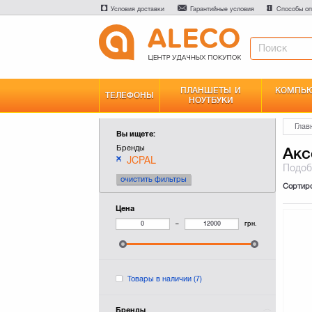
Условия доставки
Гарантийные условия
Способы оп
ПЛАНШЕТЫ И
КОМПЬЮ
ТЕЛЕФОНЫ
НОУТБУКИ
Глав
Вы ищете:
Бренды
Акс
JCPAL
Подо
очистить фильтры
Сортир
Цена
–
грн.
Товары в наличии
(7)
Бренды