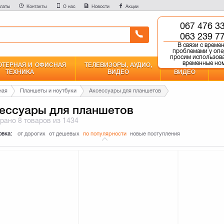
латы
Контакты
О нас
Новости
Акции
067 476 3
0 800 750 
063 239 7
Бесплатно со всех но
В связи с врем
проблемами у опе
просим использов
временные но
ТЕРНАЯ И ОФИСНАЯ
ТЕЛЕВИЗОРЫ, АУДИО,
ФОТО И
ТЕХНИКА
ВИДЕО
ВИДЕО
ная
Планшеты и ноутбуки
Аксессуары для планшетов
ессуары для планшетов
брано
8 товаров
из 1434
овка:
от дорогих
от дешевых
по популярности
новые поступления