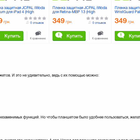
ка защитная JCPAL iWoda
Пленка защитная JCPAL iWoda
Пленка защит
um для iPad 4 (High
для Retina-MBP 13 (High
WristGuard Pa
parency) (JCP1033)
Transparency) (JCP2059)
Retina-MBP 13
9
349
349
грн.
грн.
грн.
0 отзывов
0 отзывов
Купить
Купить
Купи
К сравнению
К сравнению
етов. И это не удивительно, ведь с их помощью можно:
 незаменимых функций. Но чтобы планшетом было удобнее пользоваться, жела