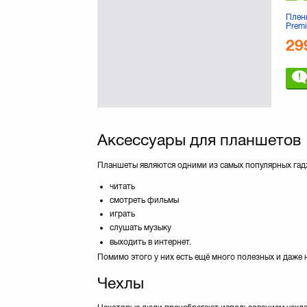
GOODRAM
(50)
Плен
Premi
Golla
(18)
Trans
29
Grand-X
(132)
Impression
(1)
JCPAL
JUST
(1)
KINGMAX
(1)
KINGSTON
(85)
Аксессуары для планшетов
Kit
(5)
LOBSTER
(3)
Планшеты являются одними из самых популярных гадж
LOGAN
(3)
читать
LOGICFOX
(3)
смотреть фильмы
Lenovo
(16)
играть
Maxxtro
(1)
слушать музыку
Microsoft
(3)
выходить в интернет.
Mobiking
(7)
Помимо этого у них есть ещё много полезных и даже
Nomi
(17)
Чехлы
ODOYO
(27)
Ozaki
(62)