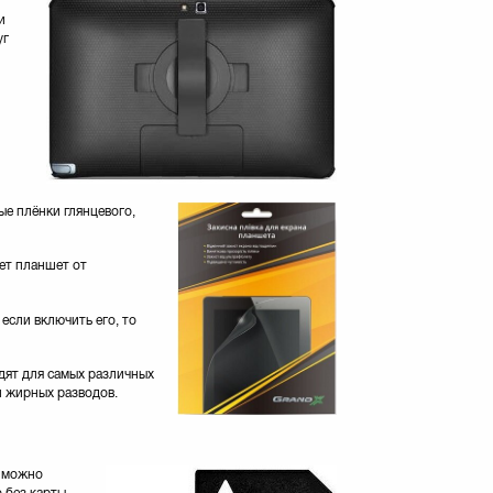
и
уг
е плёнки глянцевого,
ет планшет от
если включить его, то
дят для самых различных
и жирных разводов.
а можно
 без карты