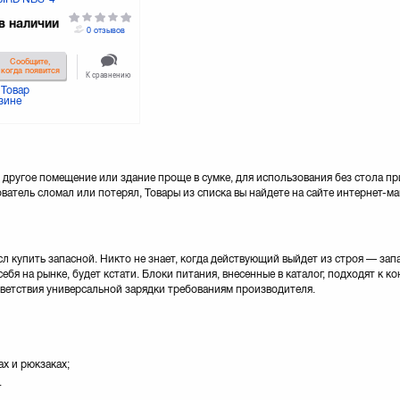
в наличии
0 отзывов
Сообщите,
когда появится
К сравнению
Товар
зине
 другое помещение или здание проще в сумке, для использования без стола п
ователь сломал или потерял, Товары из списка вы найдете на сайте интернет-ма
л купить запасной. Никто не знает, когда действующий выйдет из строя — зап
я на рынке, будет кстати. Блоки питания, внесенные в каталог, подходят к 
тветствия универсальной зарядки требованиям производителя.
х и рюкзаках;
.