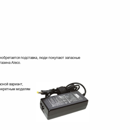
риобретается подставка, люди покупают запасные
газина Aleco.
асной вариант,
конкретным моделям