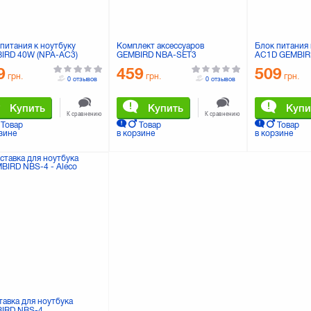
питания к ноутбуку
Комплект аксессуаров
Блок питания 
IRD 40W (NPA-AC3)
GEMBIRD NBA-SET3
AC1D GEMBIR
9
459
509
грн.
грн.
грн.
0 отзывов
0 отзывов
Купить
Купить
Купи
К сравнению
К сравнению
Товар
Товар
Товар
зине
в корзине
в корзине
тавка для ноутбука
IRD NBS-4