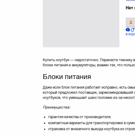
Gembird
Нет 
Gemix
(3)
Golla
(13)
Grand-X
(50)
в кор
GreenVision
(9)
HP
(34)
Huntkey
(1)
JCPAL
(11)
Купить ноутбук — недостаточно. Перенести технику в
LOBSTER
(10)
блоки питания и аккумуляторы, взамен тех, что польз
LOGICFOX
(2)
Блоки питания
Lenovo
(20)
Manhattan
(3)
Даже если блок питания работает исправно, есть смыс
Maxxtro
(5)
который предложил поставщик, зарекомендовавший себ
Modecom
(1)
ноутбуков, что уменьшает шанс поломки из-за несоо
Ozaki
(12)
Преимущества:
PORT Designs
(1)
PORTO
(39)
гарантия качества от производителя;
компактные варианты для транспортировки в сумка
PortCase
(3)
страховка от внезапного выхода ноутбука из строя
PowerPlant
(297)