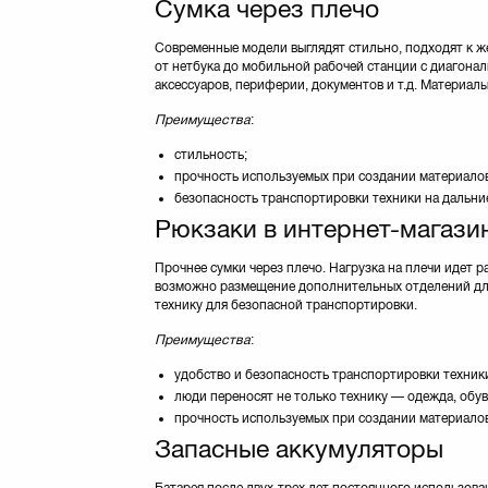
Сумка через плечо
Rivacase
(20)
SONY
(6)
Современные модели выглядят стильно, подходят к же
Samsung
(3)
от нетбука до мобильной рабочей станции с диагон
Sumdex
(39)
аксессуаров, периферии, документов и т.д. Материалы 
TRUST
(10)
Преимущества
:
Targus
(12)
стильность;
Thule
(25)
прочность используемых при создании материалов
Titan
(8)
безопасность транспортировки техники на дальни
Toshiba
(9)
Рюкзаки в интернет-магазин
Tucano
(73)
UAG
(5)
Прочнее сумки через плечо. Нагрузка на плечи идет 
UFT
(8)
возможно размещение дополнительных отделений для 
Verbatim
(2)
технику для безопасной транспортировки.
Vinga
(3)
Преимущества
:
X-DIGITAL
(6)
удобство и безопасность транспортировки техники
Xiaomi
(1)
люди переносят не только технику — одежда, обув
Xilence
(7)
прочность используемых при создании материалов
Zalman
(1)
Запасные аккумуляторы