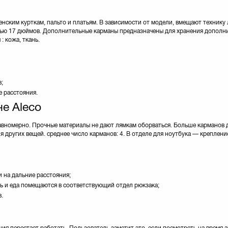
нским курткам, пальто и платьям. В зависимости от модели, вмещают технику
алью 17 дюймов. Дополнительные карманы предназначены для хранения дополн
: кожа, ткань.
;
е расстояния.
е Aleco
равномерно. Прочные материалы не дают лямкам оборваться. Больше карманов 
других вещей. среднее число карманов: 4. В отделе для ноутбука — креплен
 на дальние расстояния;
ь и еда помещаются в соответствующий отдел рюкзака;
.