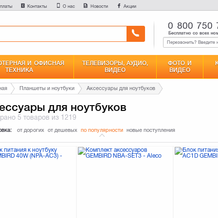
платы
Контакты
О нас
Новости
Акции
0 800 750 
Бесплатно со всех но
ТЕРНАЯ И ОФИСНАЯ
ТЕЛЕВИЗОРЫ, АУДИО,
ФОТО И
ТЕХНИКА
ВИДЕО
ВИДЕО
ная
Планшеты и ноутбуки
Аксессуары для ноутбуков
ессуары для ноутбуков
брано
5 товаров
из 1219
овка:
от дорогих
от дешевых
по популярности
новые поступления