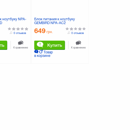
к ноутбуку NPA-
Блок питания к ноутбуку
D
GEMBIRD NPA-AC2
649
грн.
0 отзывов
0 отзывов
ть
Купить
К сравнению
К сравнению
Товар
в корзине