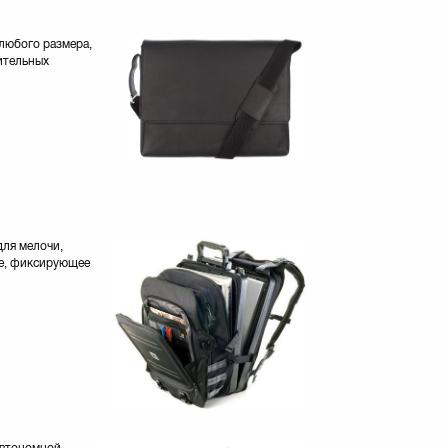
 любого размера,
ительных
для мелочи,
ие, фиксирующее