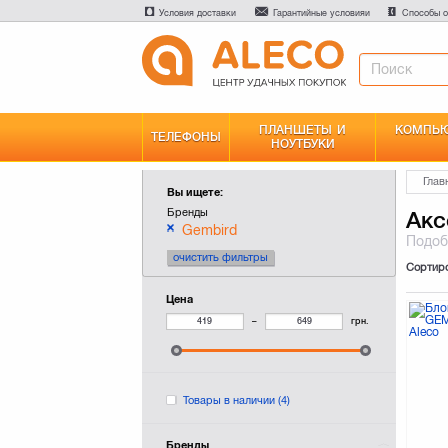
Условия доставки
Гарантийные условияи
Способы о
ПЛАНШЕТЫ И
КОМПЬЮ
ТЕЛЕФОНЫ
НОУТБУКИ
Глав
Вы ищете:
Бренды
Акс
Gembird
Подо
очистить фильтры
Сортир
Цена
–
грн.
Товары в наличии
(4)
Бренды