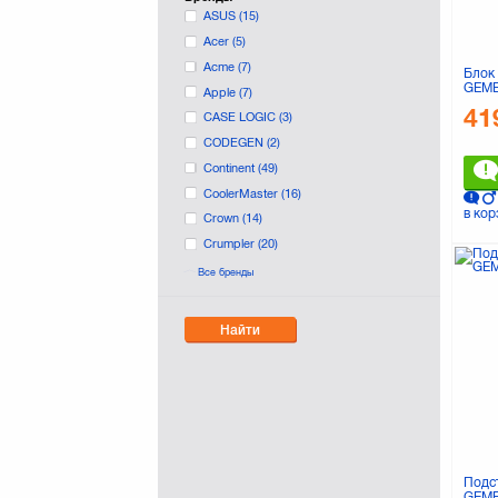
ASUS
(15)
Acer
(5)
Acme
(7)
Блок 
GEMB
Apple
(7)
41
CASE LOGIC
(3)
CODEGEN
(2)
Continent
(49)
CoolerMaster
(16)
в кор
Crown
(14)
Crumpler
(20)
DTBG
(26)
Все бренды
Deepcool
(35)
Defender
(22)
Найти
Dell
(16)
Deuter
(1)
Drobak
(86)
EXTRADIGITAL
(131)
FSP
(4)
Frime
(2)
Подс
GEMB
Fujitsu
(1)