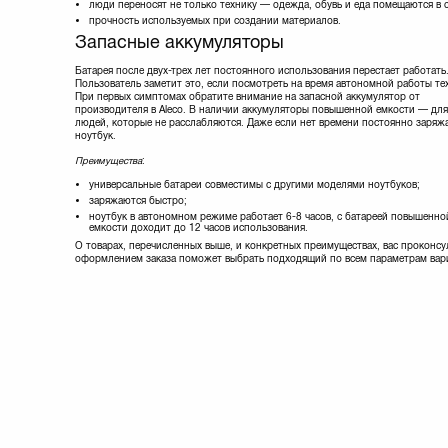
X-DIGITAL
(6)
люди переносят не только технику — одежда, обувь и еда помещаются в 
прочность используемых при создании материалов.
Xiaomi
(1)
Запасные аккумуляторы
Xilence
(7)
Zalman
(1)
Батарея после двух-трех лет постоянного использования перестает работать
Пользователь заметит это, если посмотреть на время автономной работы те
При первых симптомах обратите внимание на запасной аккумулятор от
производителя в Aleco. В наличии аккумуляторы повышенной емкости — для
людей, которые не расслабляются. Даже если нет времени постоянно заряж
ноутбук.
Преимущества
:
универсальные батареи совместимы с другими моделями ноутбуков;
заряжаются быстро;
ноутбук в автономном режиме работает 6-8 часов, с батареей повышенно
емкости доходит до 12 часов использования.
О товарах, перечисленных выше, и конкретных преимуществах, вас проконс
оформлением заказа поможет выбрать подходящий по всем параметрам вар