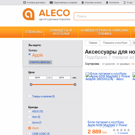
Условия доставки
Гарантийные условияи
Способы оплаты
Контакты
О нас
ПЛАНШЕТЫ И
КОМПЬЮТЕРНАЯ И ОФИСНАЯ
ТЕЛЕФОНЫ
НОУТБУКИ
ТЕХНИКА
Главная
Планшеты и ноутбуки
А
Вы ищете:
Аксессуары для н
Бренды
Apple
Подобрано
7 товаров
из
очистить фильтры
Сортировка:
от дорогих
от дешевых
по
Цена
–
грн.
Товары в наличии
(5)
Бренды
ASUS
(15)
Acer
(5)
Блок питания к ноутбуку
Acme
(7)
Apple 60W MagSafe 2 Power
Adapter (MD565Z/A)
Apple
2 889
грн.
0 отзывов
CASE LOGIC
(3)