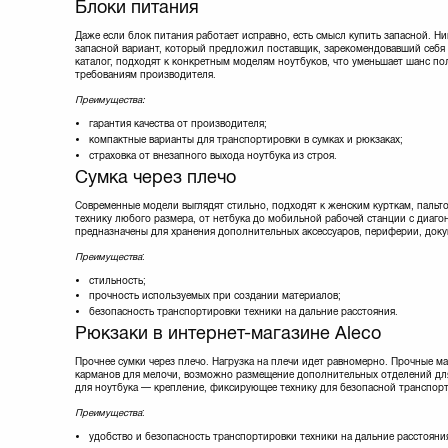
Блоки питания
LOGICFOX
(2)
Lenovo
(20)
Даже если блок питания работает исправно, есть смысл купить запасной. Ни
Manhattan
(3)
запасной вариант, который предложил поставщик, зарекомендовавший себя н
каталог, подходят к конкретным моделям ноутбуков, что уменьшает шанс по
Maxxtro
(5)
требованиям производителя.
Modecom
(1)
Преимущества:
Ozaki
(12)
PORT Designs
(1)
гарантия качества от производителя;
PORTO
(39)
компактные варианты для транспортировки в сумках и рюкзаках;
страховка от внезапного выхода ноутбука из строя.
PortCase
(3)
Сумка через плечо
PowerPlant
(297)
Rivacase
(20)
Современные модели выглядят стильно, подходят к женским курткам, пальто
SONY
(6)
технику любого размера, от нетбука до мобильной рабочей станции с диа
Samsung
(3)
предназначены для хранения дополнительных аксессуаров, периферии, докуме
Sumdex
(39)
Преимущества
:
TRUST
(10)
стильность;
Targus
(12)
прочность используемых при создании материалов;
Thule
(25)
безопасность транспортировки техники на дальние расстояния.
Titan
(8)
Рюкзаки в интернет-магазине Aleco
Toshiba
(9)
Tucano
(73)
Прочнее сумки через плечо. Нагрузка на плечи идет равномерно. Прочные м
карманов для мелочи, возможно размещение дополнительных отделений для 
UAG
(5)
для ноутбука — крепление, фиксирующее технику для безопасной транспор
UFT
(8)
Преимущества
:
Verbatim
(2)
Vinga
(3)
удобство и безопасность транспортировки техники на дальние расстояни