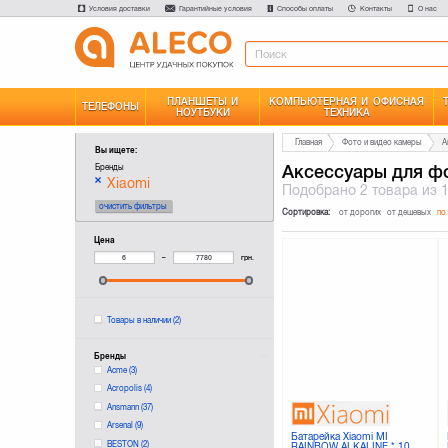
Условия доставки
Гарантийные условия
Способы оплаты
Контакты
О нас
ПЛАНШЕТЫ И
КОМПЬЮТЕРНАЯ И ОФИСНАЯ
ТЕЛЕФОНЫ
НОУТБУКИ
ТЕХНИКА
Главная
Фото и видео камеры
А
Вы ищете:
Аксессуары для фо
Бренды
Xiaomi
Подобрано
2 товара
из 
очистить фильтры
Сортировка:
от дорогих
от дешевых
по
Цена
–
грн.
Товары в наличии
(2)
Бренды
Acme
(3)
Acropolis
(4)
Ansmann
(37)
Arsenal
(9)
Батарейка Xiaomi MI
BESTON
(2)
RAINBOW ALKALINE * 10