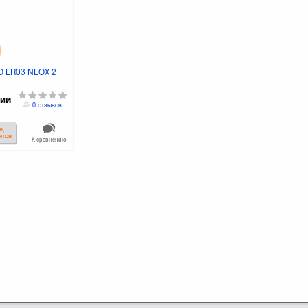
O LR03 NEOX 2
чии
0 отзывов
е,
ится
К сравнению