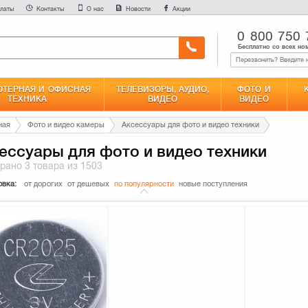
латы
Контакты
О нас
Новости
Акции
0 800 750 
Бесплатно со всех но
ТЕРНАЯ И ОФИСНАЯ
ТЕЛЕВИЗОРЫ, АУДИО,
ФОТО И
ТЕХНИКА
ВИДЕО
ВИДЕО
ная
Фото и видео камеры
Аксессуары для фото и видео техники
ессуары для фото и видео техники
брано
3 товара
из 1503
овка:
от дорогих
от дешевых
по популярности
новые поступления