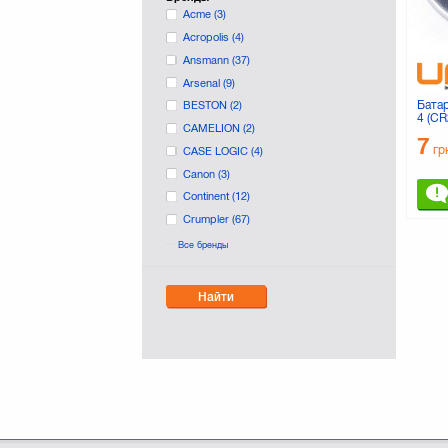
Acme
(3)
Acropolis
(4)
Ansmann
(37)
Arsenal
(9)
Бата
BESTON
(2)
4 (C
CAMELION
(2)
7
гр
CASE LOGIC
(4)
Canon
(3)
Continent
(12)
Crumpler
(67)
D-LEX
(8)
Все бренды
DTBG
(2)
DURACELL
(41)
Найти
Digi-Optic
(1)
EXTRADIGITAL
(284)
Eneloop
(2)
EnerGenie
(3)
Energizer
(1)
Fujifilm
(30)
Fujitsu
(3)