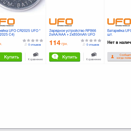
рейка UFO CR2025 UFO *
Зарядное устройство RP866
Батарейка UF
R2025 C4)
2xAA/AAA + 2x850mAh UFO
шт.
(RP866 +2xHR AAA 850)
114
Нет в нали
н.
грн.
0 отзывов
0 отзывов
Сообщит
Купить
Купить
когда появ
К сравнению
К сравнению