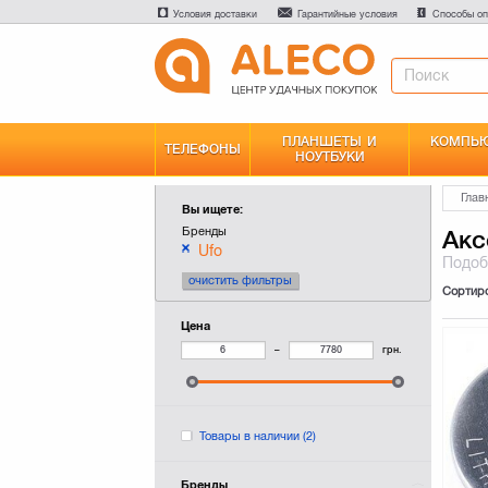
Условия доставки
Гарантийные условия
Способы оп
ПЛАНШЕТЫ И
КОМПЬЮ
ТЕЛЕФОНЫ
НОУТБУКИ
Глав
Вы ищете:
Бренды
Акс
Ufo
Подо
очистить фильтры
Сортир
Цена
–
грн.
Товары в наличии
(2)
Бренды