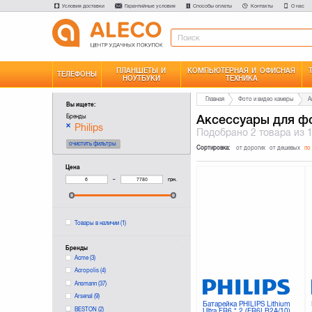
Условия доставки
Гарантийные условия
Способы оплаты
Контакты
О нас
ПЛАНШЕТЫ И
КОМПЬЮТЕРНАЯ И ОФИСНАЯ
ТЕЛЕФОНЫ
НОУТБУКИ
ТЕХНИКА
Главная
Фото и видео камеры
А
Вы ищете:
Аксессуары для фо
Бренды
Philips
Подобрано
2 товара
из 
очистить фильтры
Сортировка:
от дорогих
от дешевых
по
Цена
–
грн.
Товары в наличии
(1)
Бренды
Acme
(3)
Acropolis
(4)
Ansmann
(37)
Arsenal
(9)
Батарейка PHILIPS Lithium
BESTON
(2)
Ultra FR6 * 2 (FR6LB2A/10)