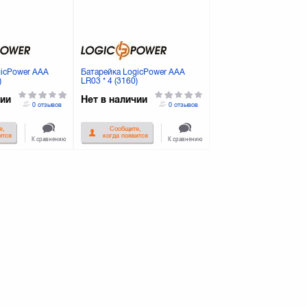
gicPower AAA
Батарейка LogicPower AAA
)
LR03 * 4 (3160)
чии
Нет в наличии
0 отзывов
0 отзывов
е,
Сообщите,
ится
когда появится
К сравнению
К сравнению