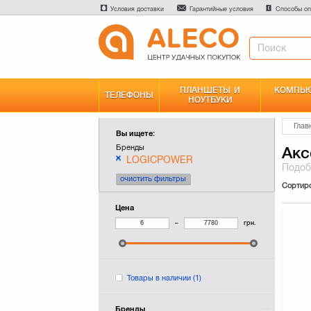
Условия доставки
Гарантийные условия
Способы оп
ПЛАНШЕТЫ И
КОМПЬЮ
ТЕЛЕФОНЫ
НОУТБУКИ
Глав
Вы ищете:
Бренды
Акс
LOGICPOWER
Подо
очистить фильтры
Сортир
Цена
–
грн.
Товары в наличии
(1)
Бренды