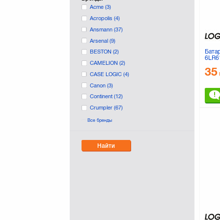
Acme
(3)
Acropolis
(4)
Ansmann
(37)
Arsenal
(9)
Бата
BESTON
(2)
6LR61
CAMELION
(2)
35
CASE LOGIC
(4)
Canon
(3)
Continent
(12)
Crumpler
(67)
D-LEX
(8)
Все бренды
DTBG
(2)
DURACELL
(41)
Найти
Digi-Optic
(1)
EXTRADIGITAL
(284)
Eneloop
(2)
EnerGenie
(3)
Energizer
(1)
Fujifilm
(30)
Fujitsu
(3)