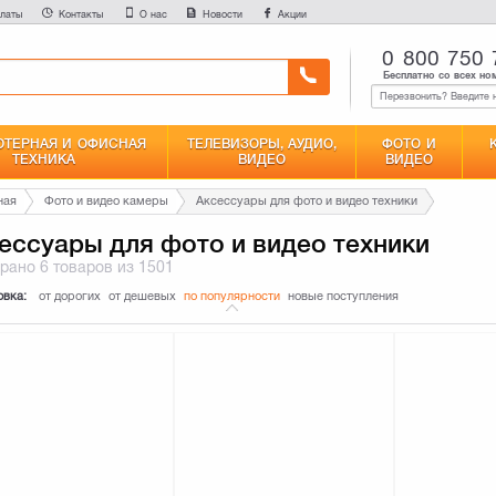
латы
Контакты
О нас
Новости
Акции
0 800 750 
Бесплатно со всех но
ТЕРНАЯ И ОФИСНАЯ
ТЕЛЕВИЗОРЫ, АУДИО,
ФОТО И
ТЕХНИКА
ВИДЕО
ВИДЕО
ная
Фото и видео камеры
Аксессуары для фото и видео техники
ессуары для фото и видео техники
брано
6 товаров
из 1501
овка:
от дорогих
от дешевых
по популярности
новые поступления