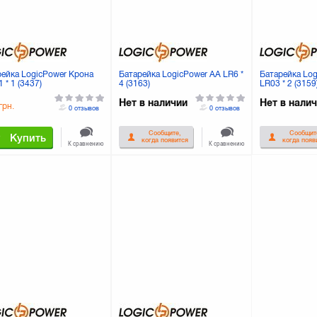
рейка LogicPower Крона
Батарейка LogicPower AA LR6 *
Батарейка Lo
 * 1 (3437)
4 (3163)
LR03 * 2 (3159
Нет в наличии
Нет в нали
грн.
0 отзывов
0 отзывов
Сообщите,
Сообщит
Купить
когда появится
когда появ
К сравнению
К сравнению