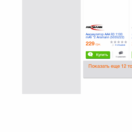
Nikon
(6)
Olympus
(3)
PANASONIC
(112)
Philips
(2)
PortCase
(1)
PowerPlant
(321)
Аккумулятор AAA R3 1100
Rivacase
(43)
mAh *2 Ansmann (5035222)
SIGMA
(3)
229
грн.
0 отзывов
SONY
(15)
Samsung
(2)
Купить
Sumdex
(23)
К сравнению
T'nB
(1)
Показать еще
12 т
Tucano
(4)
Ufo
(3)
VARTA
(124)
VELBON
(42)
Vanguard
(23)
Verbatim
(13)
Xiaomi
(2)
КОСМОС
(1)