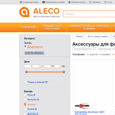
Условия доставки
Гарантийные условия
Способы оплаты
Контакты
О нас
ПЛАНШЕТЫ И
КОМПЬЮТЕРНАЯ И ОФИСНАЯ
ТЕЛЕФОНЫ
НОУТБУКИ
ТЕХНИКА
Главная
Фото и видео камеры
А
Вы ищете:
Аксессуары для фо
Бренды
Ansmann
Подобрано
37 товаров
и
очистить фильтры
Сортировка:
от дорогих
от дешевых
по
Цена
–
грн.
Товары в наличии
(19)
Бренды
Acme
(3)
Acropolis
(4)
Ansmann
Arsenal
(9)
Батарейка Ansmann A23
BESTON
(2)
(5015182)