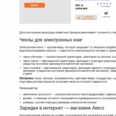
6 Flip Style Bliss /Pink (H6_20)
Нет в
Найти
0 отзывов
наличии
К сравнению
Сообщите,
когда появится
Дополнительные аксессуары известных брендов увеличивают полезность тех
Чехлы для электронных книг
Электронная книга — хрупкая вещь, которую защищают от внешнего воздейс
водонепроницаемом корпусе — недостаток компенсируется чехлами и сумкам
чехол-обложка — горизонтальной ориентации, крепление на липучке, в 
чехол-папка — вертикальной ориентации, фиксация с помощью резиновых
закрытом состоянии фиксируется магнитной застежкой;
чехол-книжка — вертикальной ориентации, фиксация гаджета с помощью 
крепежей, в закрытом состоянии фиксируется магнитной застежкой, левая
и денег.
Материалы:
кожа, неопрен, кожзаменитель, цветовая гамма: стандартная, с 
подставка для вертикальной установки чехла на плоской поверхности.
Преимущества:
увеличение прочности — электронная книга в чехле выдерживает падение 
дизайн, с помощью которого показывается индивидуальность пользовате
размеры, соответствующие размерам электронной книжки
Зарядки в интернет — магазине Aleco
Дополнительная зарядка не оставит пользователя без интересных историй, е