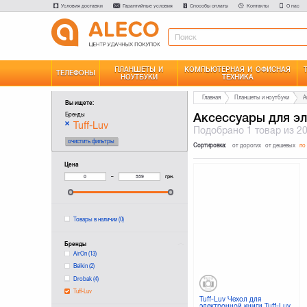
Условия доставки
Гарантийные условия
Способы оплаты
Контакты
О нас
ПЛАНШЕТЫ И
КОМПЬЮТЕРНАЯ И ОФИСНАЯ
ТЕЛЕФОНЫ
НОУТБУКИ
ТЕХНИКА
Главная
Планшеты и ноутбуки
А
Вы ищете:
Аксессуары для эл
Бренды
Tuff-Luv
Подобрано
1 товар
из 2
очистить фильтры
Сортировка:
от дорогих
от дешевых
по
Цена
–
грн.
Товары в наличии
(0)
Бренды
AirOn
(13)
Belkin
(2)
Drobak
(4)
Tuff-Luv
Tuff-Luv Чехол для
электронной книги Tuff-Luv