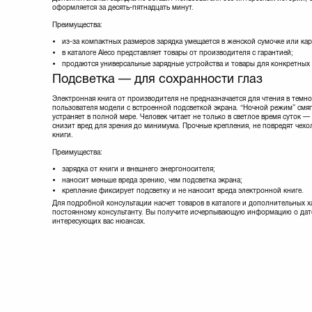
оформляется за десять-пятнадцать минут.
Преимущества:
из-за компактных размеров зарядка умещается в женской сумочке или ка
в каталоге Aleco представляет товары от производителя с гарантией;
продаются универсальные зарядные устройства и товары для конкретных 
Подсветка — для сохранности глаз
Электронная книга от производителя не предназначается для чтения в темнот
пользователя модели с встроенной подсветкой экрана. “Ночной режим” смяг
устраняет в полной мере. Человек читает не только в светлое время суток —
снизит вред для зрения до минимума. Прочные крепления, не повредят чехо
книги.
Преимущества:
зарядка от книги и внешнего энергоносителя;
наносит меньше вреда зрению, чем подсветка экрана;
крепление фиксирует подсветку и не наносит вреда электронной книге.
Для подробной консультации насчет товаров в каталоге и дополнительных х
постоянному консультанту. Вы получите исчерпывающую информацию о дате 
интересующих вас нюансах.