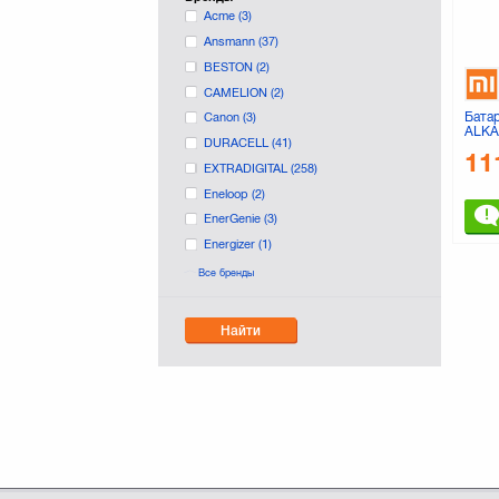
Acme
(3)
Ansmann
(37)
BESTON
(2)
CAMELION
(2)
Бата
Canon
(3)
ALKA
DURACELL
(41)
(693
11
EXTRADIGITAL
(258)
Eneloop
(2)
EnerGenie
(3)
Energizer
(1)
Fujifilm
(4)
Все бренды
Fujitsu
(3)
GP
(19)
Найти
LG
(1)
LOGICPOWER
(6)
Meike
(22)
Nikon
(4)
PANASONIC
(112)
Philips
(2)
PowerPlant
(296)