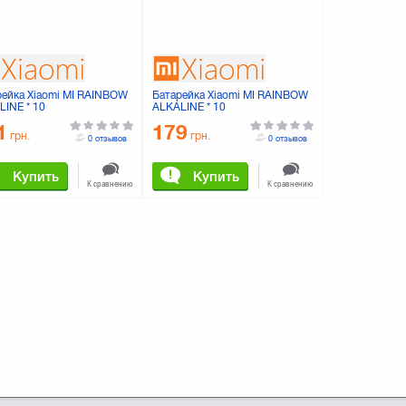
рейка Xiaomi MI RAINBOW
Батарейка Xiaomi MI RAINBOW
LINE * 10
ALKALINE * 10
4263400281)
(6934263400311)
1
179
грн.
грн.
0 отзывов
0 отзывов
Купить
Купить
К сравнению
К сравнению