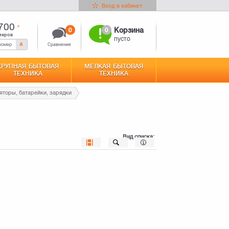
Вход в кабинет
700
0
0
Корзина
меров
пусто
Сравнение
КРУПНАЯ БЫТОВАЯ
МЕЛКАЯ БЫТОВАЯ
ТЕХНИКА
ТЕХНИКА
яторы, батарейки, зарядки
Вид списка: