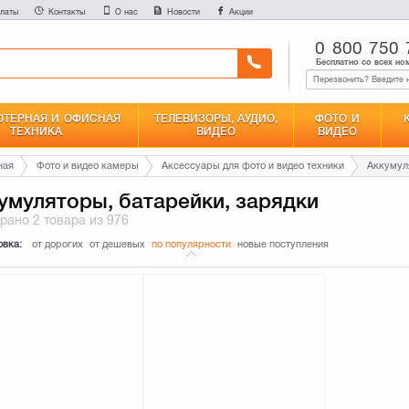
латы
Контакты
О нас
Новости
Акции
0 800 750 
Бесплатно со всех но
ТЕРНАЯ И ОФИСНАЯ
ТЕЛЕВИЗОРЫ, АУДИО,
ФОТО И
ТЕХНИКА
ВИДЕО
ВИДЕО
ная
Фото и видео камеры
Аксессуары для фото и видео техники
Аккумул
умуляторы, батарейки, зарядки
брано
2 товара
из 976
овка:
от дорогих
от дешевых
по популярности
новые поступления