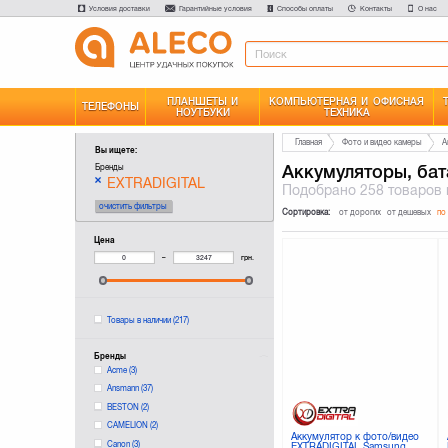
Условия доставки
Гарантийные условия
Способы оплаты
Контакты
О нас
ПЛАНШЕТЫ И
КОМПЬЮТЕРНАЯ И ОФИСНАЯ
ТЕЛЕФОНЫ
НОУТБУКИ
ТЕХНИКА
Главная
Фото и видео камеры
А
Вы ищете:
Аккумуляторы, бат
Бренды
EXTRADIGITAL
Подобрано
258 товаров
очистить фильтры
Сортировка:
от дорогих
от дешевых
по
Цена
–
грн.
Товары в наличии
(217)
Бренды
Acme
(3)
Ansmann
(37)
BESTON
(2)
CAMELION
(2)
Аккумулятор к фото/видео
Canon
(3)
EXTRADIGITAL Samsung