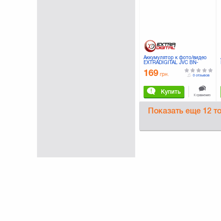
Аккумулятор к фото/видео
EXTRADIGITAL JVC BN-
VG212U (DV00DV1377)
169
грн.
0 отзывов
Купить
К сравнению
Показать еще
12 т