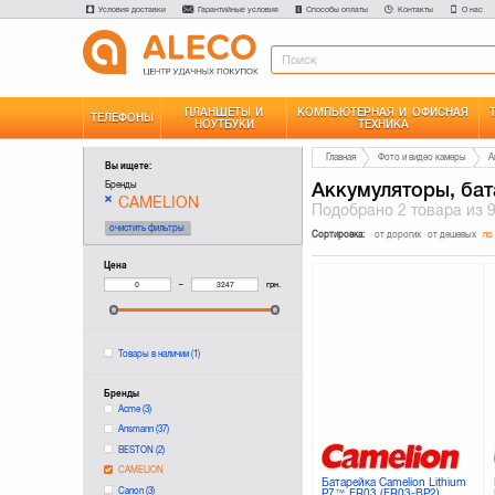
Условия доставки
Гарантийные условия
Способы оплаты
Контакты
О нас
ПЛАНШЕТЫ И
КОМПЬЮТЕРНАЯ И ОФИСНАЯ
ТЕЛЕФОНЫ
НОУТБУКИ
ТЕХНИКА
Главная
Фото и видео камеры
А
Вы ищете:
Аккумуляторы, бат
Бренды
CAMELION
Подобрано
2 товара
из 
очистить фильтры
Сортировка:
от дорогих
от дешевых
по
Цена
–
грн.
Товары в наличии
(1)
Бренды
Acme
(3)
Ansmann
(37)
BESTON
(2)
CAMELION
Батарейка Camelion Lithium
Canon
(3)
P7™ FR03 (FR03-BP2)