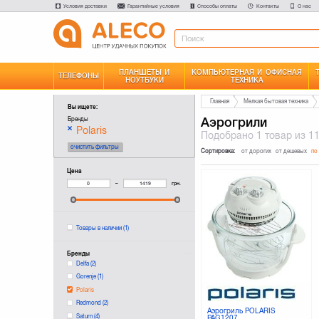
Условия доставки
Гарантийные условия
Способы оплаты
Контакты
О нас
ПЛАНШЕТЫ И
КОМПЬЮТЕРНАЯ И ОФИСНАЯ
ТЕЛЕФОНЫ
НОУТБУКИ
ТЕХНИКА
Главная
Мелкая бытовая техника
Вы ищете:
Аэрогрили
Бренды
Polaris
Подобрано
1 товар
из 1
очистить фильтры
Сортировка:
от дорогих
от дешевых
по
Цена
–
грн.
Товары в наличии
(1)
Бренды
Delfa
(2)
Gorenje
(1)
Polaris
Redmond
(2)
Аэрогриль POLARIS
Saturn
(4)
PAG1207