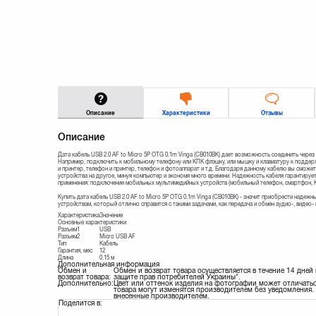
Описание
Характеристики
Отзывы
Описание
Дата кабель USB 2.0 AF to Micro 5P OTG 0.1m Vinga (CB010BK) дает возможность соединить чер
Например, подключить к мобильному телефону или КПК флэшку, или мышку и клавиатуру к подде
и принтер, телефон и принтер, телефон и фотоаппарат и т.д. Благодаря данному кабелю вы смож
устройства на другое, минуя компьютер и экономя много времени. Надежность кабеля гарантируе
применения: подключение мобильных мультимедийных устройств (мобильный телефон, смартфон, К
Купить дата кабель USB 2.0 AF to Micro 5P OTG 0.1m Vinga (CB010BK) - значит приобрести надеж
устройствам, который отлично справится с такими задачами, как передача и обмен аудио-, видео
Характеристика
Значение
Основные характеристики
Разъем1
USB
Разъем2
Micro USB AF
Тип
Кабель
Гарантия, мес
12
Длина
0.15 м
Дополнительная информация
Обмен и
Обмен и возврат товара осуществляется в течение 14 дней
возврат товара:
защите прав потребителей Украины".
Дополнительно:
Цвет или оттенок изделия на фотографии может отличатьс
товара могут изменятся производителем без уведомления. 
внесенные производителем.
Поделится в: