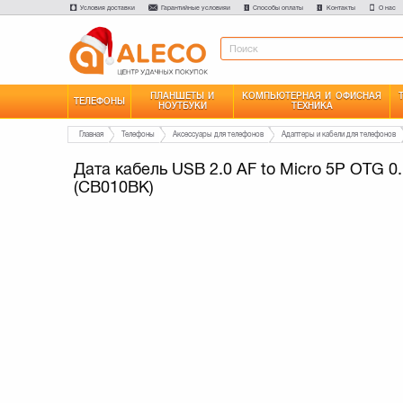
Условия доставки
Гарантийные условияи
Способы оплаты
Контакты
О нас
ПЛАНШЕТЫ И
КОМПЬЮТЕРНАЯ И ОФИСНАЯ
ТЕЛЕФОНЫ
НОУТБУКИ
ТЕХНИКА
Главная
Телефоны
Аксессуары для телефонов
Адаптеры и кабели для телефонов
Дата кабель USB 2.0 AF to Micro 5P OTG 0
(CB010BK)