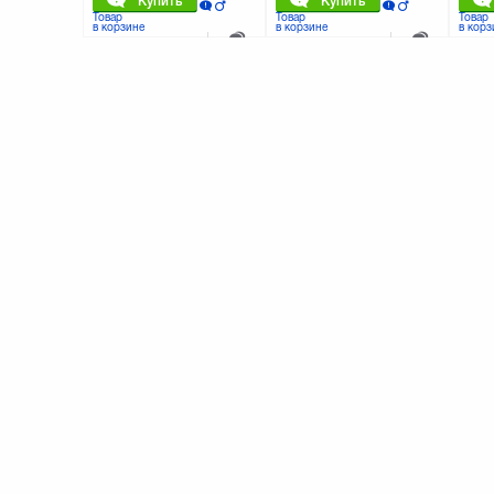
Купить
Купить
Товар
Товар
Товар
в корзине
в корзине
в корз
К сравнению
К сравнению
0 отзывов
0 отзывов
Дата кабель USB 2.0 AM/AF
Дата кабель USB 2.0 AM/AF
Дата к
5.0m SVEN (1300110)
1.8m SVEN (1300108)
Micro 
30012
45
25
49
грн.
грн.
г
Купить
Купить
Товар
Товар
Товар
в корзине
в корзине
в корз
К сравнению
К сравнению
0 отзывов
0 отзывов