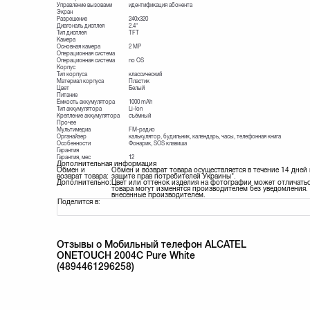
Управление вызовами
идентификация абонента
Экран
Разрешение
240x320
Диагональ дисплея
2.4"
Тип дисплея
TFT
Камера
Основная камера
2 MP
Операционная система
Операционная система
no OS
Корпус
Тип корпуса
классический
Материал корпуса
Пластик
Цвет
Белый
Питание
Ёмкость аккумулятора
1000 mAh
Тип аккумулятора
Li-Ion
Крепление аккумулятора
съёмный
Прочее
Мультимедиа
FM-радио
Органайзер
калькулятор, будильник, календарь, часы, телефонная книга
Особенности
Фонарик, SOS клавиша
Гарантия
Гарантия, мес
12
Дополнительная информация
Обмен и
Обмен и возврат товара осуществляется в течение 14 дней
возврат товара:
защите прав потребителей Украины".
Дополнительно:
Цвет или оттенок изделия на фотографии может отличатьс
товара могут изменятся производителем без уведомления. 
внесенные производителем.
Поделится в:
Отзывы о Мобильный телефон ALCATEL
ONETOUCH 2004C Pure White
(4894461296258)