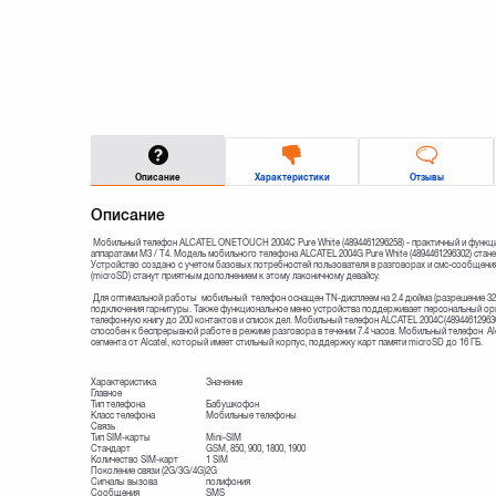
Описание
Характеристики
Отзывы
Описание
Мобильный телефон ALCATEL ONETOUCH 2004C Pure White (4894461296258) - практичный и функ
аппаратами M3 / T4. Модель мобильного телефона ALCATEL 2004G Pure White (4894461296302) стан
Устройство создано с учетом базовых потребностей пользователя в разговорах и смс-сообщения
(microSD) станут приятным дополнением к этому лаконичному девайсу.
Для оптимальной работы мобильный телефон оснащен TN-дисплеем на 2.4 дюйма (разрешение 320 
подключения гарнитуры. Также функциональное меню устройства поддерживает персональный орга
телефонную книгу до 200 контактов и список дел. Мобильный телефон ALCATEL 2004С(489446129630
способен к беспрерывной работе в режиме разговора в течении 7.4 часов. Мобильный телефон A
сегмента от Alcatel, который имеет стильный корпус, поддержку карт памяти microSD до 16 ГБ.
Характеристика
Значение
Главное
Тип телефона
Бабушкофон
Класс телефона
Мобильные телефоны
Связь
Тип SIM-карты
Mini-SIM
Стандарт
GSM, 850, 900, 1800, 1900
Количество SIM-карт
1 SIM
Поколение связи (2G/3G/4G)
2G
Сигналы вызова
полифония
Сообщения
SMS