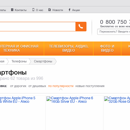
латы
Контакты
О нас
Новости
Акции
0 800 750 
Бесплатно со всех но
ТЕРНАЯ И ОФИСНАЯ
ТЕЛЕВИЗОРЫ, АУДИО,
ФОТО И
ТЕХНИКА
ВИДЕО
ВИДЕО
ная
Телефоны
Смартфоны
артфоны
брано
62 товара
из 996
овка:
от дорогих
от дешевых
по популярности
новые поступления