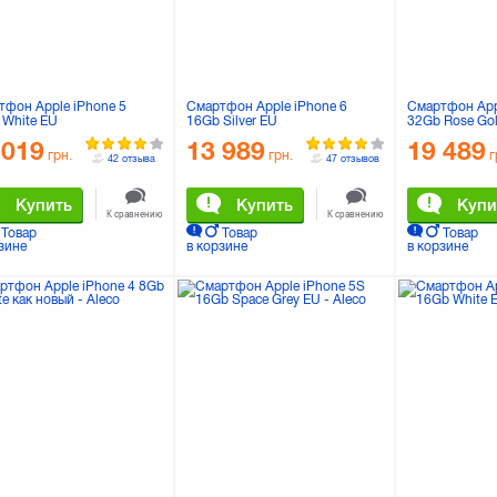
тфон Apple iPhone 5
Смартфон Apple iPhone 6
Смартфон App
 White EU
16Gb Silver EU
32Gb Rose Go
 019
13 989
19 489
грн.
грн.
г
42 отзыва
47 отзывов
Купить
Купить
Купи
К сравнению
К сравнению
Товар
Товар
Товар
зине
в корзине
в корзине