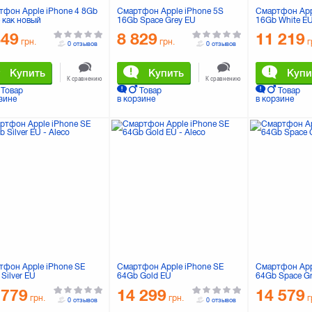
тфон Apple iPhone 4 8Gb
Смартфон Apple iPhone 5S
Смартфон App
 как новый
16Gb Space Grey EU
16Gb White E
849
8 829
11 219
грн.
грн.
г
0 отзывов
0 отзывов
Купить
Купить
Купи
К сравнению
К сравнению
Товар
Товар
Товар
зине
в корзине
в корзине
тфон Apple iPhone SE
Смартфон Apple iPhone SE
Смартфон App
Silver EU
64Gb Gold EU
64Gb Space G
 779
14 299
14 579
грн.
грн.
г
0 отзывов
0 отзывов