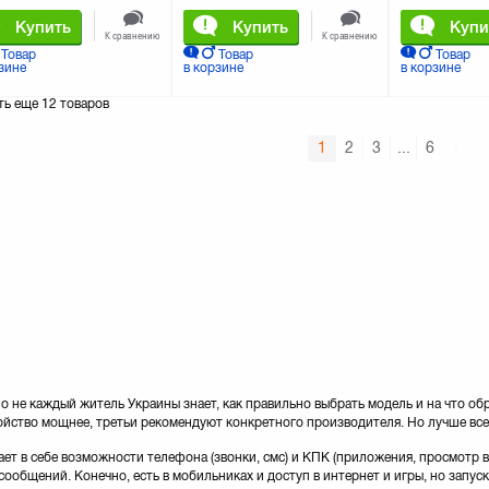
Купить
Купить
Купи
К сравнению
К сравнению
Товар
Товар
Товар
зине
в корзине
в корзине
ть еще
12 товаров
1
2
3
...
6
 не каждый житель Украины знает, как правильно выбрать модель и на что об
ойство мощнее, третьи рекомендуют конкретного производителя. Но лучше все
ает в себе возможности телефона (звонки, смс) и КПК (приложения, просмотр 
сообщений. Конечно, есть в мобильниках и доступ в интернет и игры, но запу