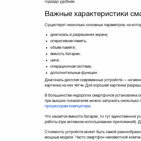
гораздо удобнее.
Важные характеристики см
Существует несколько основных параметров, на кото
диагональ и разрешение экрана;
оперативная память;
объём памяти;
ёмкость батареи;
цена;
операционная система;
дополнительные функции.
Диагональ дисплея современных устройств — не менее
картинка на них чётче. Для хорошей картинки разреш
В большинстве недорогих смартфонов установлена оп
при высших показателях можно запускать несколько 
процессорам компьютера
.
Что касается ёмкости батареи, то тут единственное 
работы (при активном использовании приложений). Д
Стоимость устройств может быть самой разнообразно
мощные модели. Часто смартфон неизвестной компани