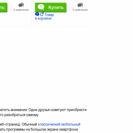
ть
Купить
К сравнению
К сравнению
Товар
в корзине
ратить внимание. Одни друзья советуют приобрести
го разобраться самому.
веб-страниц). Обычный
классический мобильный
скать программы на большом экране смартфона