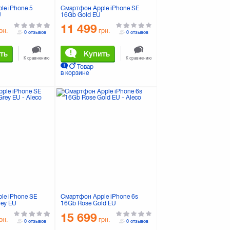
le iPhone 5
Смартфон Apple iPhone SE
U
16Gb Gold EU
11 499
рн.
грн.
0 отзывов
0 отзывов
ть
Купить
К сравнению
К сравнению
Товар
в корзине
le iPhone SE
Смартфон Apple iPhone 6s
rey EU
16Gb Rose Gold EU
15 699
рн.
грн.
0 отзывов
0 отзывов