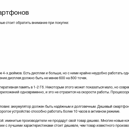
артфонов
рые стоит обратить внимание при покупке:
 4-х дюймов. Есть дисплеи и больше, но с ними крайне неудобно работать од
ение дисплея должно быть не менее 600 на 800 точек.
еративная память в 1-2 Гб. Некоторым этого может показаться мало, но совр
приложений одновременно, и это не отразится на скорости работы. Процессо
условие: аккумулятор должен быть надёжным и долговечным. Дешевый смартфон
орогое устройство способно работать более 10 часов в активном режиме.
й: именитые производители не продадут свой товар дешево. Многие новые ко
и с лучшими характеристиками стоит дешевле, чем товар известного произво