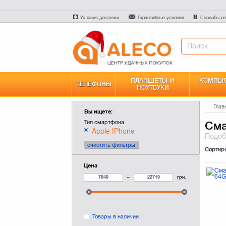
Условия доставки
Гарантийные условия
Способы оп
ПЛАНШЕТЫ И
КОМПЬЮ
ТЕЛЕФОНЫ
НОУТБУКИ
Глав
Вы ищете:
Тип смартфона
См
Apple IPhone
Подо
очистить фильтры
Сортир
Цена
–
грн.
Товары в наличии