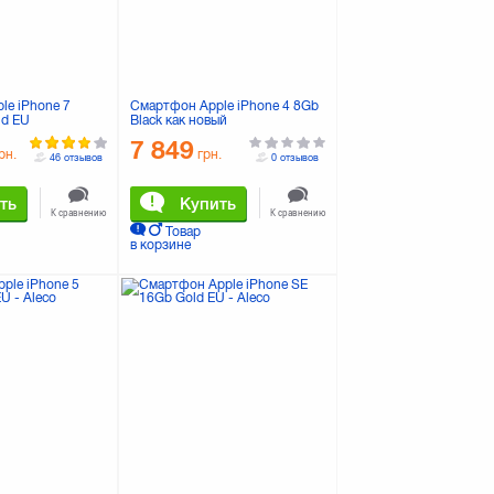
le iPhone 7
Смартфон Apple iPhone 4 8Gb
ld EU
Black как новый
7 849
рн.
грн.
46 отзывов
0 отзывов
ть
Купить
К сравнению
К сравнению
Товар
в корзине