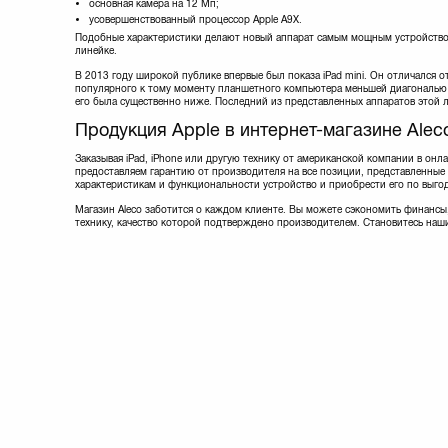
основная камера на 12 Мп;
усовершенствованный процессор Apple A9X.
Подобные характеристики делают новый аппарат самым мощным устройство
линейке.
В 2013 году широкой публике впервые был показа iPad mini. Он отличался о
популярного к тому моменту планшетного компьютера меньшей диагональю э
его была существенно ниже. Последний из представленных аппаратов этой 
Продукция Apple в интернет-магазине Alec
Заказывая iPad, iPhone или другую технику от американской компании в онла
предоставляем гарантию от производителя на все позиции, представленные
характеристикам и функциональности устройство и приобрести его по выго
Магазин Aleco заботится о каждом клиенте. Вы можете сэкономить финансы,
технику, качество которой подтверждено производителем. Становитесь наш