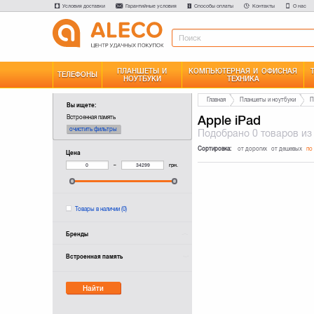
Условия доставки
Гарантийные условия
Способы оплаты
Контакты
О нас
ПЛАНШЕТЫ И
КОМПЬЮТЕРНАЯ И ОФИСНАЯ
ТЕЛЕФОНЫ
НОУТБУКИ
ТЕХНИКА
Главная
Планшеты и ноутбуки
П
Вы ищете:
Apple iPad
Встроенная память
очистить фильтры
Подобрано
0 товаров
из
Сортировка:
от дорогих
от дешевых
по
Цена
–
грн.
Товары в наличии
(0)
Бренды
Встроенная память
Найти