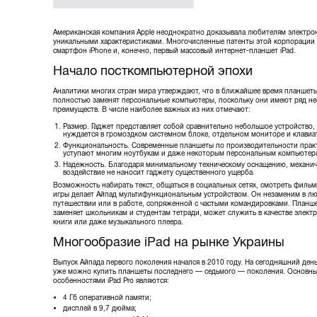
Американская компания Apple неоднократно доказывала любителям электронн
уникальными характеристиками. Многочисленные патенты этой корпорации д
смартфон iPhone и, конечно, первый массовый интернет-планшет iPad.
Начало посткомпьютерной эпохи
Аналитики многих стран мира утверждают, что в ближайшее время планшет
полностью заменят персональные компьютеры, поскольку они имеют ряд н
преимуществ. В числе наиболее важных из них отмечают:
Размер. Гаджет представляет собой сравнительно небольшое устройство,
нуждается в громоздком системном блоке, отдельном мониторе и клавиа
Функциональность. Современные планшеты по производительности практ
уступают многим ноутбукам и даже некоторым персональным компьютер
Надежность. Благодаря минимальному техническому оснащению, механич
воздействие не наносит гаджету существенного ущерба.
Возможность набирать текст, общаться в социальных сетях, смотреть фильм
игры делает Айпад мультифункциональным устройством. Он незаменим в л
путешествии или в работе, сопряженной с частыми командировками. Планше
заменяет школьникам и студентам тетради, может служить в качестве элект
книги или даже музыкального плеера.
Многообразие iPad на рынке Украины
Выпуск Айпада первого поколения начался в 2010 году. На сегодняшний день
уже можно купить планшеты последнего — седьмого — поколения. Основн
особенностями iPad Pro являются:
4 Гб оперативной памяти;
дисплей в 9,7 дюйма;