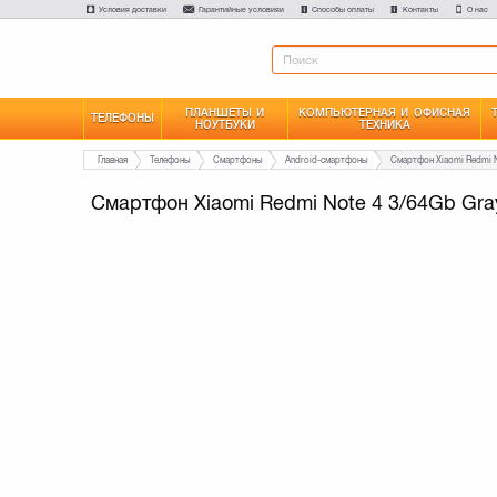
Условия доставки
Гарантийные условияи
Способы оплаты
Контакты
О нас
ПЛАНШЕТЫ И
КОМПЬЮТЕРНАЯ И ОФИСНАЯ
ТЕЛЕФОНЫ
НОУТБУКИ
ТЕХНИКА
Главная
Телефоны
Смартфоны
Android-смартфоны
Смартфон Xiaomi Redmi N
Смартфон Xiaomi Redmi Note 4 3/64Gb Gra