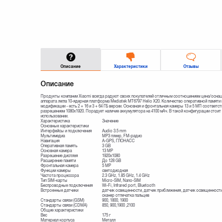
Описание
Характеристики
Отзывы
Описание
Продукты компании Xiaomi всегда радуют своих покупателей отличным соотношением цена/оснащё
аппарата легла 10-ядерная платформа Mediatek MT6797 Helio X20. Количество оперативной памяти
модификации - есть 2 + 16 и 3 + 64 ГБ версии. Основная и фронтальная камеры 13 и 5 МП соответст
разрешением 1080x1920. Порадует наличие аккумулятора на 4100 мАч. В такой конфигурации стоит
использовании.
Характеристика
Значение
Основные характеристики
Интерфейсы и подключения
Audio 3.5 mm
Мультимедиа
MP3 плеер, FM-радио
Навигация
A-GPS, ГЛОНАСС
Оперативная память
3 GB
Основная камера
13 MP
Разрешение дисплея
1920х1080
Расширение памяти
До 128 GB
Фронтальная камера
5 MP
Функции камеры
светодиодная
Частота процессора
2.3 GHz, 1.85 GHz, 1.4 GHz
Тип SIM-карты
Micro-SIM, Nano-SIM
Беспроводные подключения
Wi-Fi, Infrared port, Bluetooth
Встроенные датчики
датчик освещенности, датчик приближения, датчик освещенности
сканер отпечатка пальцев
Стандарты связи (GSM)
900, 1800, 1900
Стандарты связи (CDMA)
850, 900,1900 ,2100
Общие характеристики
Вес
175 г
Материал корпуса
Металл