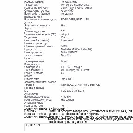
Размеры (ШxВxТ)
151x76x8.35 мм
Тип корпуса
Моноблок, Неразборный
Количество SIM-карт
2 SIM (1 SIM + карта памяти)
Операционная система
Android 6.0
Время работы (данные
нет данных
производителя)
Высокоскоростная передача
EDGE, GPRS, HSPA+, LTE
данных
Защита от пыли и влаги
Нет
Экран
Диагональ дисплея
5.5"
Число пикселей на дюйм (PPI)
401 ppi
Тип дисплея
IPS
Сенсорный экран (тип)
Ёмкостный
Память и процессор
Объём встроенной памяти
64 GB
Процессор
MediaTek MT6797 (Helio X20)
Видеопроцессор
Mali-T880 MP4
Тип карт памяти
MicroSD
Питание
Тип аккумулятора
Li-Ion
Коммуникации
Стандарт Wi-Fi
IEEE 802.11 a/b/g/n
Технологии Wi-Fi
Wi-Fi Display, Wi-Fi Direct
Версия Bluetooth
4.2
Камера
Видеосъемка
1920x1080
Характеристики процессора
Тип ядра
Cortex-A72, Cortex-A53, Cortex-A53
Передача данных
LTE
FDD-LTE В1, 3, 5, 7, 8
Аккумулятор
Ёмкость аккумулятора
4100 mAh
Крепление аккумулятора
Несъёмный
Аппаратная часть
Количество ядер
10
Дополнительная информация
Обмен и
Обмен и возврат товара осуществляется в течение 14 дней
возврат товара:
защите прав потребителей Украины".
Дополнительно:
Цвет или оттенок изделия на фотографии может отличатьс
товара могут изменятся производителем без уведомления. 
внесенные производителем.
Поделится в: