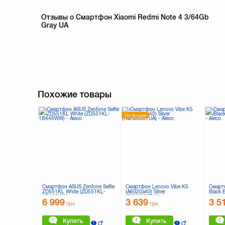
Отзывы о Смартфон Xiaomi Redmi Note 4 3/64Gb
Gray UA
Похожие товары
Топ продаж
Смартфон ASUS Zenfone Selfie
Смартфон Lenovo Vibe K5
Смарт
ZD551KL White (ZD551KL-
(A6020a40) Silver
Black 
1B446WW)
(PA2M0007UA)
6 999
3 639
3 5
грн.
грн.
Купить
Купить