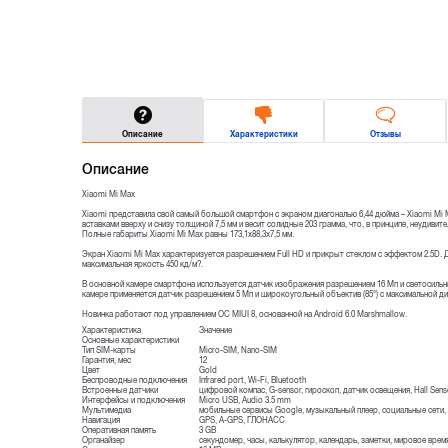
Описание
Характеристики
Отзывы
Описание
Xiaomi Mi Max
Xiaomi представила свой самый большой смартфон с экраном диагональю 6,44 дюйма – Xiaomi Mi 
вставками вверху и снизу толщиной 7,5 мм и весит солидные 203 грамма, что, в принципе, неудивит
Полные габариты Xiaomi Mi Max равны 173,1х88,3х7,5 мм.
Экран Xiaomi Mi Max характеризуется разрешением Full HD и прикрыт стеклом с эффектом 2.5D. 
максимальная яркость 450 кд/м?.
В основной камере смартфона используется датчик изображения разрешением 16 Мп и светосильн
камере применяется датчик разрешением 5 Мп и широкоугольный объектив (85°) с максимальной диа
Новинка работают под управлением ОС MIUI 8, основанной на Android 6.0 Marshmallow.
Характеристика
Значение
Основные характеристики
Тип SIM-карты
Micro-SIM, Nano-SIM
Гарантия, мес
12
Цвет
Gold
Беспроводные подключения
Infrared port, Wi-Fi, Bluetooth
Встроенные датчики
цифровой компас, G-sensor, гироскоп, датчик освещения, Hall Sens
Интерфейсы и подключения
Micro USB, Audio 3.5 mm
Мультимедиа
мобильные сервисы Google, музыкальный плеер, социальные сети,
Навигация
GPS, A-GPS, ГЛОНАСС
Оперативная память
3 GB
Органайзер
секундомер, часы, калькулятор, календарь, заметки, мировое врем