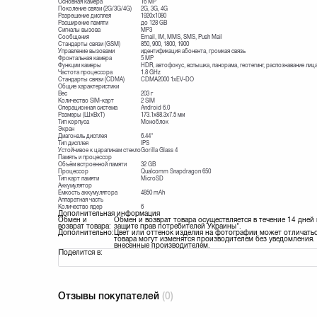
Основная камера
16 MP
Поколение связи (2G/3G/4G)
2G, 3G, 4G
Разрешение дисплея
1920х1080
Расширение памяти
до 128 GB
Сигналы вызова
MP3
Сообщения
Email, IM, MMS, SMS, Push Mail
Стандарты связи (GSM)
850, 900, 1800, 1900
Управление вызовами
идентификация абонента, громкая связь
Фронтальная камера
5 MP
Функции камеры
HDR, автофокус, вспышка, панорама, геотегинг, распознавание лиц
Частота процессора
1.8 GHz
Стандарты связи (CDMA)
CDMA2000 1xEV-DO
Общие характеристики
Вес
203 г
Количество SIM-карт
2 SIM
Операционная система
Android 6.0
Размеры (ШxВxТ)
173.1х88.3x7.5 мм
Тип корпуса
Моноблок
Экран
Диагональ дисплея
6.44"
Тип дисплея
IPS
Устойчивое к царапинам стекло
Gorilla Glass 4
Память и процессор
Объём встроенной памяти
32 GB
Процессор
Qualcomm Snapdragon 650
Тип карт памяти
MicroSD
Аккумулятор
Ёмкость аккумулятора
4850 mAh
Аппаратная часть
Количество ядер
6
Дополнительная информация
Обмен и
Обмен и возврат товара осуществляется в течение 14 дней
возврат товара:
защите прав потребителей Украины".
Дополнительно:
Цвет или оттенок изделия на фотографии может отличатьс
товара могут изменятся производителем без уведомления. 
внесенные производителем.
Поделится в:
Отзывы покупателей
(0)