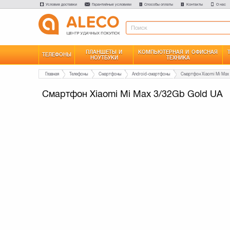
Условия доставки
Гарантийные условияи
Способы оплаты
Контакты
О нас
ПЛАНШЕТЫ И
КОМПЬЮТЕРНАЯ И ОФИСНАЯ
ТЕЛЕФОНЫ
НОУТБУКИ
ТЕХНИКА
Главная
Телефоны
Смартфоны
Android-смартфоны
Смартфон Xiaomi Mi Max
Смартфон Xiaomi Mi Max 3/32Gb Gold UA