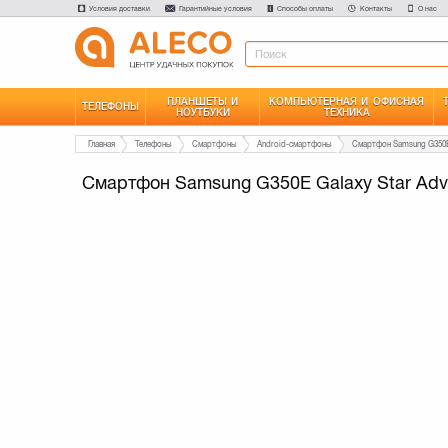
Условия доставки
Гарантийные условия
Способы оплаты
Контакты
О нас
ПЛАНШЕТЫ И
КОМПЬЮТЕРНАЯ И ОФИСНАЯ
ТЕЛЕФОНЫ
НОУТБУКИ
ТЕХНИКА
Главная
Телефоны
Смартфоны
Android-смартфоны
Смартфон Samsung G350E Galaxy Star Adva