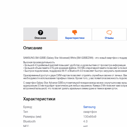
Описание
Характеристики
Отзывы
Описание
SAMSUNG SM-G350E (Galaxy Star Advansed) White (SM-G350EZWA) - это новый смартфон с поддер
Высокая производительность
• Большой 4.3-дюймовый дисплей повышает удобство и удовольствие от просмотра информации
• Большой объем памяти 4 ГБ для хранения файлов. 512 МБ оперативной памяти позволяет в полн
• Быстрое подключение, поддержка Wi-Fi и Bluetooth 4.0 позволяет быстро загружать приложения
Одновременный доступ к двум СИМ-картам позволяет отделять служебные звонки от личных. Вам 
необходимости использование тарифных планов. Кроме того, у вас появится возможность подклю
С смартфон Galaxy Star Advance G350 в утомительной поездке всегда можно окунуться в мир муз
аудиоразъем 3.5 мм подойдет практически для любых наушников. Камера 3 Мп поможет вам сохра
встроенной вспышкой, что позволит делать идеальные снимки даже в темное время суток.
Характеристики
Бренд:
Samsung
Тип
смартфон
Размеры (мм)
130x66x9
Bluetooth
4.0
NFC
нет