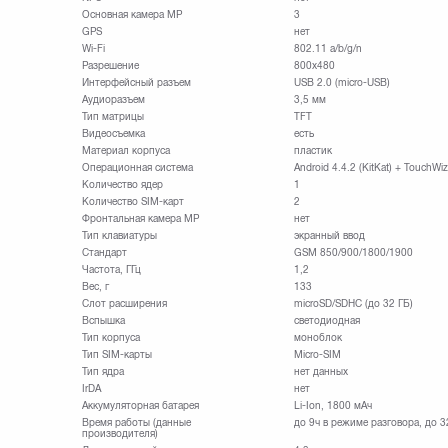
Основная камера МР
3
GPS
нет
Wi-Fi
802.11 a/b/g/n
Разрешение
800х480
Интерфейсный разъем
USB 2.0 (micro-USB)
Аудиоразъем
3,5 мм
Тип матрицы
TFT
Видеосъемка
есть
Материал корпуса
пластик
Операционная система
Android 4.4.2 (KitKat) + TouchWiz
Количество ядер
1
Количество SIM-карт
2
Фронтальная камера МР
нет
Тип клавиатуры
экранный ввод
Стандарт
GSM 850/900/1800/1900
Частота, ГГц
1,2
Вес, г
133
Слот расширения
microSD/SDHC (до 32 ГБ)
Вспышка
светодиодная
Тип корпуса
моноблок
Тип SIM-карты
Micro-SIM
Тип ядра
нет данных
IrDA
нет
Аккумуляторная батарея
Li-Ion, 1800 мАч
Время работы (данные
до 9ч в режиме разговора, до 
производителя)