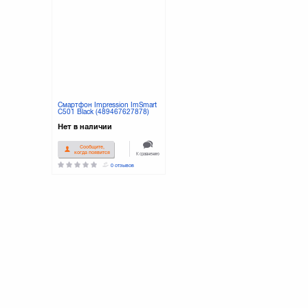
Смартфон Impression ImSmart
C501 Black (489467627878)
Нет в наличии
Сообщите,
когда появится
К сравнению
0 отзывов