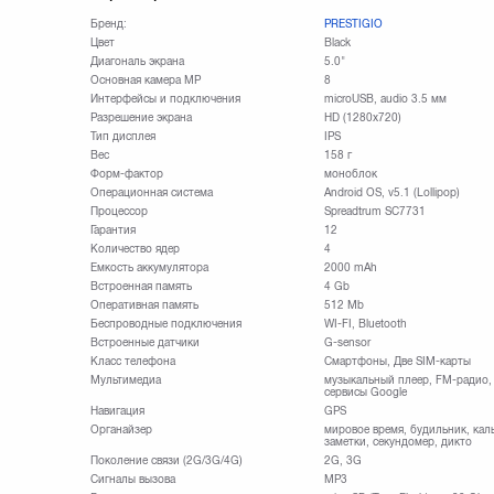
Бренд:
PRESTIGIO
Цвет
Black
Диагональ экрана
5.0"
Основная камера МР
8
Интерфейсы и подключения
microUSB, audio 3.5 мм
Разрешение экрана
HD (1280х720)
Тип дисплея
IPS
Вес
158 г
Форм-фактор
моноблок
Операционная система
Android OS, v5.1 (Lollipop)
Процессор
Spreadtrum SC7731
Гарантия
12
Количество ядер
4
Емкость аккумулятора
2000 mAh
Встроенная память
4 Gb
Оперативная память
512 Mb
Беспроводные подключения
WI-FI, Bluetooth
Встроенные датчики
G-sensor
Класс телефона
Смартфоны, Две SIM-карты
Мультимедиа
музыкальный плеер, FM-радио, 
сервисы Google
Навигация
GPS
Органайзер
мировое время, будильник, каль
заметки, секундомер, дикто
Поколение связи (2G/3G/4G)
2G, 3G
Сигналы вызова
MP3