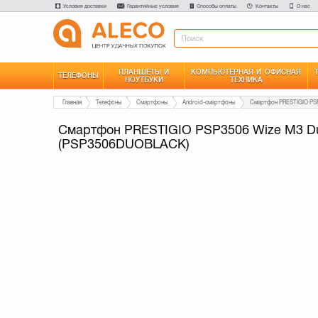
Условия доставки
Гарантийные условия
Способы оплаты
Контакты
О нас
ПЛАНШЕТЫ И
КОМПЬЮТЕРНАЯ И ОФИСНАЯ
ТЕЛЕФОНЫ
НОУТБУКИ
ТЕХНИКА
Главная
Телефоны
Смартфоны
Android-смартфоны
Смартфон PRESTIGIO PSP3506 Wize M3 Du
(PSP3506DUOBLACK)