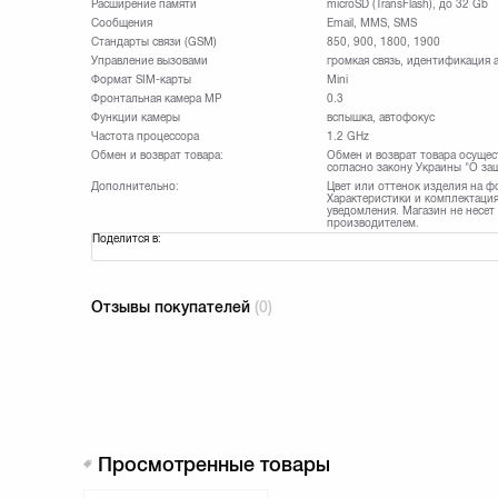
Расширение памяти
microSD (TransFlash), до 32 Gb
Сообщения
Email, MMS, SMS
Стандарты связи (GSM)
850, 900, 1800, 1900
Управление вызовами
громкая связь, идентификация 
Формат SIM-карты
Mini
Фронтальная камера МР
0.3
Функции камеры
вспышка, автофокус
Частота процессора
1.2 GHz
Обмен и возврат товара:
Обмен и возврат товара осущес
согласно закону Украины "О за
Дополнительно:
Цвет или оттенок изделия на ф
Характеристики и комплектация
уведомления. Магазин не несет
производителем.
Поделится в:
Отзывы покупателей
(0)
Просмотренные товары