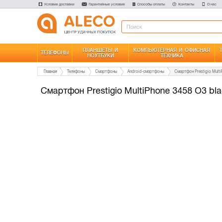
Условия доставки
Гарантийные условия
Способы оплаты
Контакты
О нас
ПЛАНШЕТЫ И
КОМПЬЮТЕРНАЯ И ОФИСНАЯ
ТЕЛЕФОНЫ
НОУТБУКИ
ТЕХНИКА
Главная
Телефоны
Смартфоны
Android-смартфоны
Смартфон Prestigio Multi
Смартфон Prestigio MultiPhone 3458 O3 bl