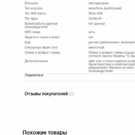
Вспышка
светодиодная
Тип корпуса
моноблок (разборный)
Тип SIM-карты
Micro-SIM
Тип ядра
Cortex-A7
Время работы (данные
нет данных
производителя)
MP3 плеер
есть
Защита от пыли и влаги
нет
Еще
датчик приближения, акселеро
Сенсорный экран (тип)
емкостный
Обмен и возврат товара:
Обмен и возврат товара осущес
согласно закону Украины "О за
Дополнительно:
Цвет или оттенок изделия на ф
Характеристики и комплектация
уведомления. Магазин не несет
производителем.
Поделится в:
Отзывы покупателей
(0)
Похожие товары