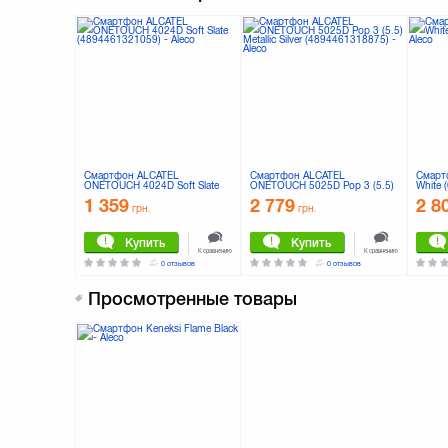
Смартфон ALCATEL
Смартфон ALCATEL
Смарт
ONETOUCH 4024D Soft Slate
ONETOUCH 5025D Pop 3 (5.5)
White 
(4894461321059)
Metallic Silver (4894461318875)
1 359
2 779
2 8
грн.
грн.
Купить
Купить
К сравнению
К сравнению
0 отзывов
0 отзывов
Просмотренные товары
Смартфон Qumo QUEST 452
Смартфон Qumo QUEST 503
Смарт
IPS White (6909723197568)
IPS White (6909723197582)
DualSi