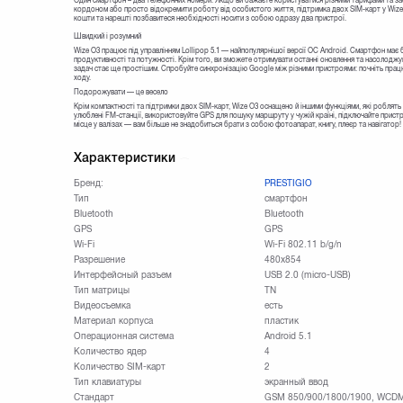
Один смартфон – два телефонних номери. Якщо ви бажаєте користуватися різними тарифами та за
кордоном або просто відокремити роботу від особистого життя, підтримка двох SIM-карт у Wize
кошти та нарешті позбавитеся необхідності носити з собою одразу два пристрої.
Швидкий і розумний
Wize O3 працює під управлінням Lollipop 5.1 — найпопулярнішої версії ОС Android. Смартфон має 
продуктивності та потужності. Крім того, ви зможете отримувати останні оновлення та насолоджув
задач стає ще простішим. Спробуйте синхронізацію Google між різними пристроями: почніть пра
ходу.
Подорожувати — це весело
Крім компактності та підтримки двох SIM-карт, Wize O3 оснащено й іншими функціями, які роблят
улюблені FM-станції, використовуйте GPS для пошуку маршруту у чужій країні, підключайте прист
місце у валізах — вам більше не знадобиться брати з собою фотоапарат, книгу, плеєр та навігатор!
Характеристики
Бренд:
PRESTIGIO
Тип
смартфон
Bluetooth
Bluetooth
GPS
GPS
Wi-Fi
Wi-Fi 802.11 b/g/n
Разрешение
480х854
Интерфейсный разъем
USB 2.0 (micro-USB)
Тип матрицы
TN
Видеосъемка
есть
Материал корпуса
пластик
Операционная система
Android 5.1
Количество ядер
4
Количество SIM-карт
2
Тип клавиатуры
экранный ввод
Стандарт
GSM 850/900/1800/1900, WCD