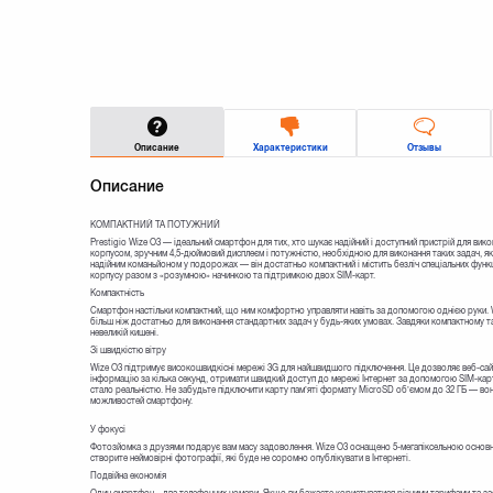
Описание
Характеристики
Отзывы
Описание
КОМПАКТНИЙ ТА ПОТУЖНИЙ
Prestigio Wize O3 — ідеальний смартфон для тих, хто шукає надійний і доступний пристрій для ви
корпусом, зручним 4,5-дюймовий дисплеєм і потужністю, необхідною для виконання таких задач, як 
надійним команьйоном у подорожах — він достатньо компактний і містить безліч спеціальних функ
корпусу разом з «розумною» начинкою та підтримкою двох SIM-карт.
Компактність
Смартфон настільки компактний, що ним комфортно управляти навіть за допомогою однією руки. W
більш ніж достатньо для виконання стандартних задач у будь-яких умовах. Завдяки компактному т
невеликій кишені.
Зі швидкістю вітру
Wize O3 підтримує високошвидкісні мережі 3G для найшвидшого підключення. Це дозволяє веб-сайт
інформацію за кілька секунд, отримати швидкий доступ до мережі Інтернет за допомогою SIM-карт
стало реальністю. Не забудьте підключити карту пам’яті формату MicroSD об’ємом до 32 ГБ — вона
можливостей смартфону.
У фокусі
Фотозйомка з друзями подарує вам масу задоволення. Wize O3 оснащено 5-мегапіксельною основн
створите неймовірні фотографії, які буде не соромно опублікувати в Інтернеті.
Подвійна економія