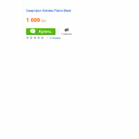
(4718
1 139
1 869
2 1
грн.
грн.
Смартфон Keneksi Flame Black
Купить
Купить
1 699
К сравнению
К сравнению
грн.
0 отзывов
0 отзывов
Купить
К сравнению
0 отзывов
Смартфон Nomi i5031 EVO X1
Смартфон Assistant AS-4421
Black
Black
2 459
1 619
грн.
грн.
Купить
Купить
К сравнению
К сравнению
0 отзывов
0 отзывов